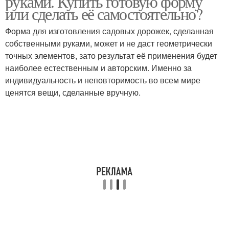
руками. Купить готовую форму
или сделать её самостоятельно?
Форма для изготовления садовых дорожек, сделанная
Формы для садовых
собственными руками, может и не даст геометрически
Форма для дорожек
дорожек
точных элементов, зато результат её применения будет
наиболее естественным и авторским. Именно за
индивидуальность и неповторимость во всем мире
ценятся вещи, сделанные вручную.
Форма для садовой
Форма для садовых
дорожки
дорожек
Дорожка из пробок
Дорожка из крышек
Дорожки из
Дорожка из бутылок
пластиковых крышек