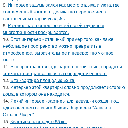
8.
Интерьер задумывался как место отдыха и уюта, где
современный комфорт деликатно переплетается с
настроением старой усадьбы.
9.
Розовое настроение во всей своей глубине и
многогранности раскрывается.
10.
Этот интерьер - отличный пример того, как даже
небольшое пространство можно превратить в
атмосферное, выразительное и невероятно уютное
место.
11.
Это пространство, где царит спокойствие, порядок и
эстетика, настраивающая на сосредоточенность.
12.
Эта квартира площадью 53 кв.
13.
Интерьер этой квартиры словно продолжает историю
дома, в котором она находится.
14.
Яркий интерьер квартиры для девушки создан под
вдохновением от книги Льюиса Кэрролла "Алиса в
Стране Чудес".
15.
Квартира площадью 95 кв.