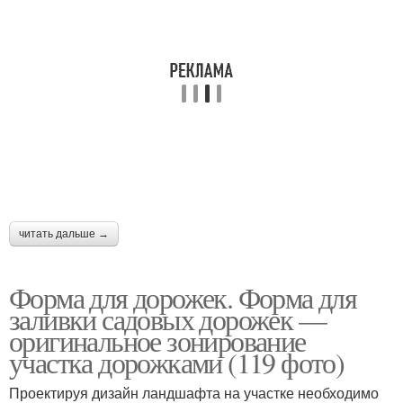
Слова за садовые
Дорожки из старых
дорожки
Дорожки из
Резиновая дорожка
автомобильных
протекторов
Дорожка из стеклянных
Дорожки из стеклянных
читать дальше →
бутылок
бутылок
Форма для дорожек. Форма для
заливки садовых дорожек —
оригинальное зонирование
участка дорожками (119 фото)
Проектируя дизайн ландшафта на участке необходимо