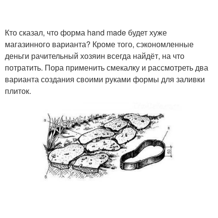
Дорожки из целых
Дорожка из
Кто сказал, что форма hand made будет хуже
бутылок
пластиковых бутылок
магазинного варианта? Кроме того, сэкономленные
деньги рачительный хозяин всегда найдёт, на что
потратить. Пора применить смекалку и рассмотреть два
варианта создания своими руками формы для заливки
Дорожки из
Дорожка из камня
плиток.
пластиковых бутылок
Камень для дорожек
Дорожки на даче
Дорожки из пластика
Дорожка из старых