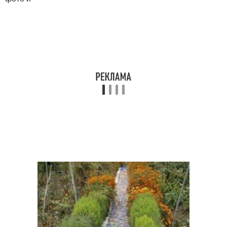
Дорожки из
Слова за садовые
автомобильных
дорожки
протекторов
Дорожка из стеклянных
Дорожки из стеклянных
бутылок
бутылок