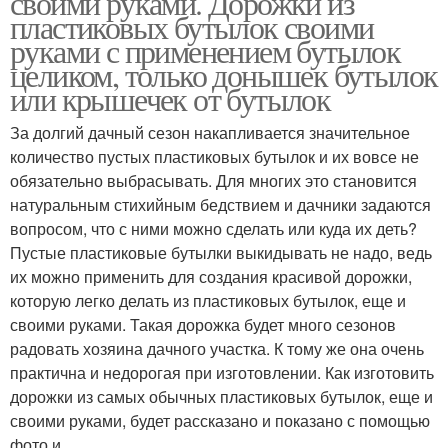
своими руками. Дорожки из
пластиковых бутылок своими
руками с применением бутылок
целиком, только донышек бутылок
или крышечек от бутылок
Садовые дорожки
Дорожки из пластика
За долгий дачный сезон накапливается значительное
количество пустых пластиковых бутылок и их вовсе не
обязательно выбрасывать. Для многих это становится
Дорожка из дерева
Дорожки из досок
натуральным стихийным бедствием и дачники задаются
вопросом, что с ними можно сделать или куда их деть?
Пустые пластиковые бутылки выкидывать не надо, ведь
их можно применить для создания красивой дорожки,
Дорожки из деревянных
которую легко делать из пластиковых бутылок, еще и
Дорожки из щепок
спилов
своими руками. Такая дорожка будет много сезонов
радовать хозяина дачного участка. К тому же она очень
практична и недорогая при изготовлении. Как изготовить
дорожки из самых обычных пластиковых бутылок, еще и
Дорожка из старых
Дорожки из старых
своими руками, будет рассказано и показано с помощью
фото и