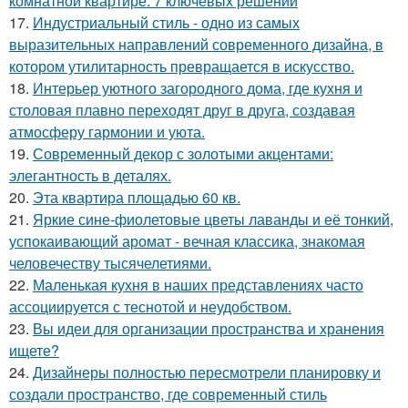
комнатной квартире: 7 ключевых решений
17.
Индустриальный стиль - одно из самых
выразительных направлений современного дизайна, в
котором утилитарность превращается в искусство.
18.
Интерьер уютного загородного дома, где кухня и
столовая плавно переходят друг в друга, создавая
атмосферу гармонии и уюта.
19.
Современный декор с золотыми акцентами:
элегантность в деталях.
20.
Эта квартира площадью 60 кв.
21.
Яркие сине-фиолетовые цветы лаванды и её тонкий,
успокаивающий аромат - вечная классика, знакомая
человечеству тысячелетиями.
22.
Маленькая кухня в наших представлениях часто
ассоциируется с теснотой и неудобством.
23.
Вы идеи для организации пространства и хранения
ищете?
24.
Дизайнеры полностью пересмотрели планировку и
создали пространство, где современный стиль