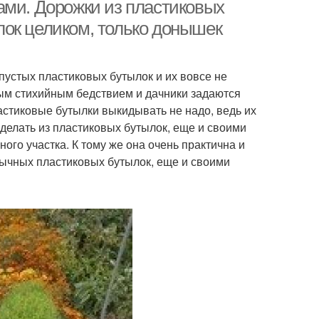
спилов
ами. Дорожки из пластиковых
ок целиком, только донышек
ова за садовые
Резиновая дорожка
дорожки
пустых пластиковых бутылок и их вовсе не
ным стихийным бедствием и дачники задаются
ластиковые бутылки выкидывать не надо, ведь их
ки из стеклянных
делать из пластиковых бутылок, еще и своими
бутылок
ого участка. К тому же она очень практична и
бычных пластиковых бутылок, еще и своими