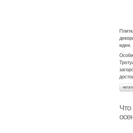
Плитк
декор
идеи.
Особе
Троту
загор
досто
читат
Что 
осе