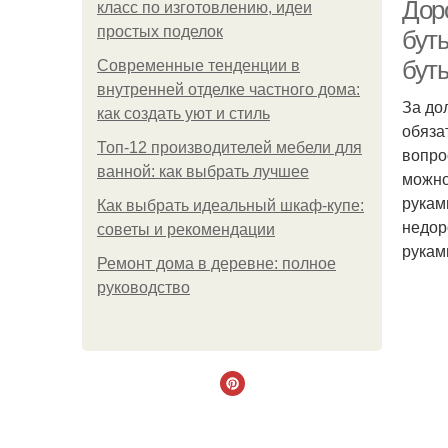
Дор
класс по изготовлению, идеи
простых поделок
бут
бут
Современные тенденции в
внутренней отделке частного дома:
За до
как создать уют и стиль
обяза
Топ-12 производителей мебели для
вопро
ванной: как выбрать лучшее
можно
рукам
Как выбрать идеальный шкаф-купе:
недор
советы и рекомендации
рукам
Ремонт дома в деревне: полное
руководство