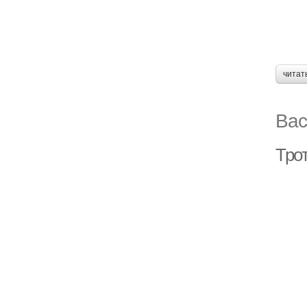
читат
Вас
Тро