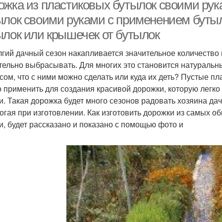
ожка из пластиковых бутылок своими рук
ылок своими руками с применением бутыл
ылок или крышечек от бутылок
Сл
Дорожка из старых
Дорожки из старых
лгий дачный сезон накапливается значительное количество 
тельно выбрасывать. Для многих это становится натураль
сом, что с ними можно сделать или куда их деть? Пустые п
Дорожки из
Дорожка из стеклянных
Дорож
 применить для создания красивой дорожки, которую легко 
автомобильных
бутылок
и. Такая дорожка будет много сезонов радовать хозяина дачн
протекторов
огая при изготовлении. Как изготовить дорожки из самых о
и, будет рассказано и показано с помощью фото и