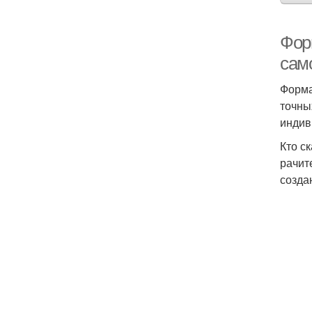
Фор
сам
Форма
точны
индив
Кто с
рачит
созда