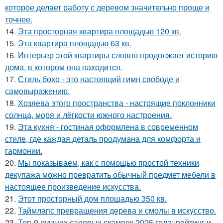
которое делает работу с деревом значительно проще и
точнее.
14.
Эта просторная квартира площадью 120 кв.
15.
Эта квартира площадью 63 кв.
16.
Интерьер этой квартиры словно продолжает историю
дома, в котором она находится.
17.
Стиль бохо - это настоящий гимн свободе и
самовыражению.
18.
Хозяева этого пространства - настоящие поклонники
солнца, моря и лёгкости южного настроения.
19.
Эта кухня - гостиная оформлена в современном
стиле, где каждая деталь продумана для комфорта и
гармонии.
20.
Мы показываем, как с помощью простой техники
декупажа можно превратить обычный предмет мебели в
настоящее произведение искусства.
21.
Этот просторный дом площадью 350 кв.
22.
Таймлапс превращения дерева и смолы в искусство.
23.
Топ-9 лучших садовых скамеек 2025 года: рейтинг и