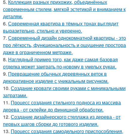
5.
Коллекция разных прихожих, объединённых
современным стилем, мягкой эстетикой и вниманием к
деталям.
6.
Современная квартира в тёмных тонах выглядит
выразительно, стильно и уверенно.
7.
Современный дизайн однокомнатной квартиры - это
про лёгкость, функциональность и ощущение простора
даже в ограниченном метраже.
8.
Наглядный пример того, как даже самая базовая
отделка может заиграть по-новому в умелых руках.
9.
Превращение обычных деревянных веток в
декоративное изделие с уникальным рисунком.
10.
Создание кровати своими руками с минимальными
затратами.
11.
Процесс создания стильного подноса из массива
дерева - от склейки до финишной обработки.
12.
Создание дизайнерского стеллажа из дерева - от
первых шагов сборки до готового изделия.
13.
Процесс создания самодельного приспособления,