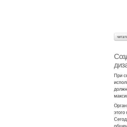
читат
Соз
диз
При с
испол
должн
макси
Орган
этого
Сегод
общен