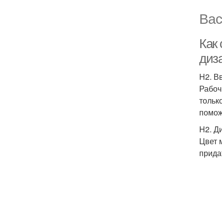
Вас
Как
диз
H2. В
Рабоч
тольк
помож
H2. Д
Цвет 
прида