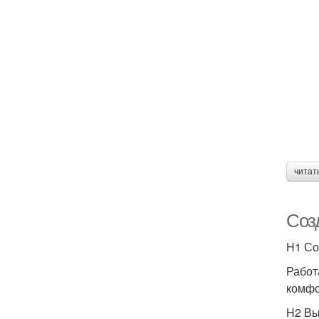
читат
Соз
H1 Со
Работ
комфо
H2 Вы