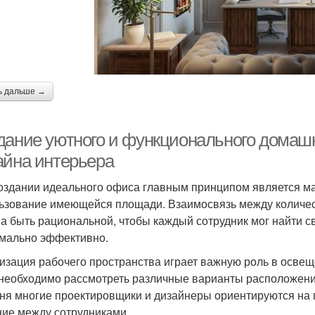
ь дальше →
дание уютного и функционального домаш
айна интерьера
оздании идеального офиса главным принципом является м
ьзование имеющейся площади. Взаимосвязь между количе
а быть рациональной, чтобы каждый сотрудник мог найти св
мально эффективно.
изация рабочего пространства играет важную роль в освещ
 необходимо рассмотреть различные варианты расположени
ня многие проектировщики и дизайнеры ориентируются на 
ие между сотрудниками.