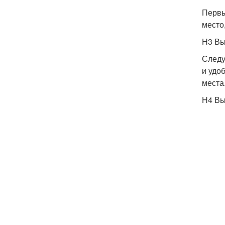
Первы
место
H3 Вы
Следу
и удо
места
H4 Вы