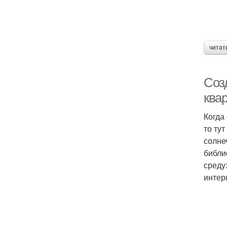
читат
Соз
ква
Когда
то ту
солне
библи
среду
интер