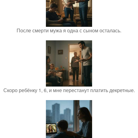
После смерти мужа я одна с сыном осталась.
Скоро ребёнку 1, 6, и мне перестанут платить декретные.