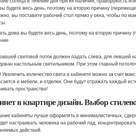
ние солнца в течение дня при их наличии, праворукость ил
вы будете весь день, поэтому на вторую причину (перемещ
жно, вы поставите рабочий стол прямо у окна, чтобы по м
сы.
ать дома вы будете весь день, поэтому на вторую причину 
ание
равшей световой поток должен падать слева, для левшей н
дован настольным светильником. При этом главный потоло
! Увеличить количество света в кабинете можно за счет ма
асается и мебели, и отделки. Они будут отражать каждый ес
чивать пространство!
инет в квартире дизайн. Выбор стилев
ние кабинеты лучше оформлять в минималистичных, сдерж
удет настраивать человека на рабочий лад, концентрировать
няемых действий.