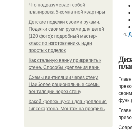
Что подразумевает собой
планировка 5-комнатной квартиры
Детские поделки своими руками.
Поделки своими руками для детей
Д
(120 фото): подробный мастер-
класс по изготовлению, идеи
простых поделок
Диз
Как стальную ванну прикрепить к
пла
стене. Способы крепления ванн
Схемы вентиляции через стену.
Главн
Наиболее рациональные схемы
прево
вентиляции через стену
своим
функц
Какой крепеж нужен для крепления
гипсокартона. Монтаж на профиль
Главн
прево
Совре