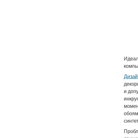
Идеал
компь
Дизай
декор
и доп
инкру
момен
обоям
синте
Пробл