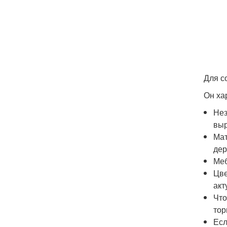
Для с
Он ха
Нез
выр
Мат
дер
Меб
Цве
акт
Что
тор
Есл