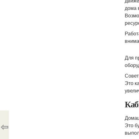
движе
дома 
Возмо
ресур
Работ
вним
Для п
обору
Совет
Это к
увели
Каб
Домаш
⇦
Это б
выпол