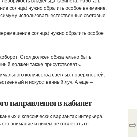
и леворукость владельца кабинета. Работать
ение солнца) нужно обратить особое внимание.
аксимуму использовать естественные световые
(перемещение солнца) нужно обратить особое
аоборот. Стол должен обязательно быть
чный должен также присутствовать.
ксимального количества светлых поверхностей.
тественный и искусственный луч. А еще –
ого направления в кабинет
анных и классических вариантах интерьера.
⇨
 его внимание и ничем не отвлекать от