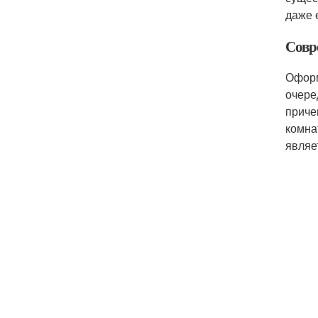
даже 
Совр
Оформ
очере
приче
комна
являе