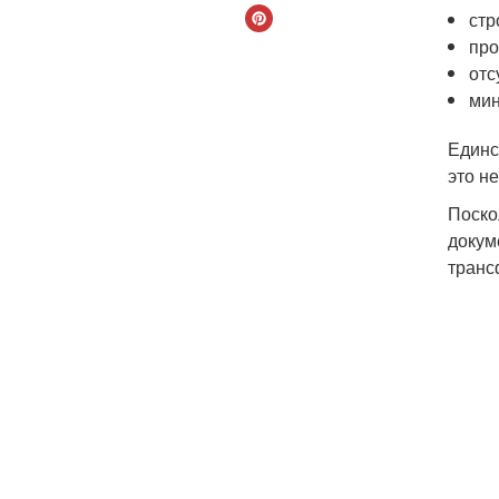
стр
про
отс
мин
Единс
это н
Поско
докум
транс