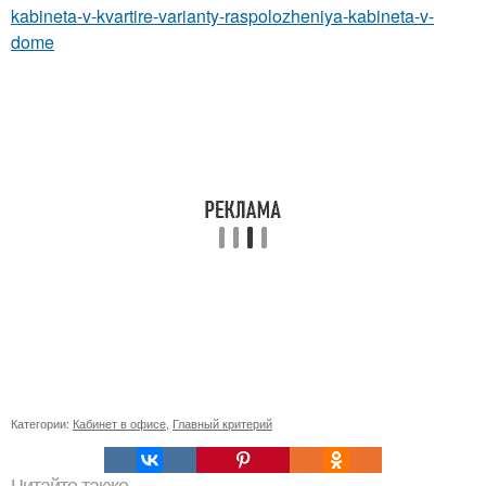
kabineta-v-kvartire-varianty-raspolozheniya-kabineta-v-
dome
Категории:
Кабинет в офисе
,
Главный критерий