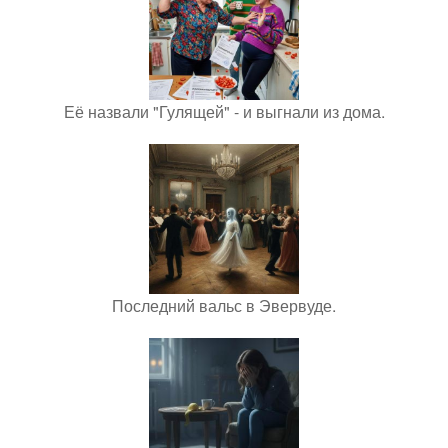
Её назвали "Гулящей" - и выгнали из дома.
Последний вальс в Эвервуде.