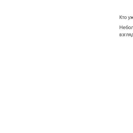
Кто у
Небол
взгля