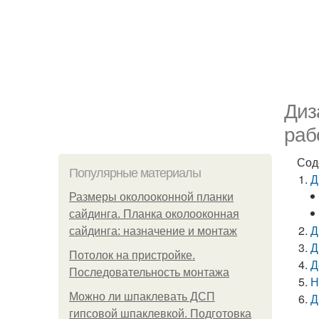
Диз
раб
Сод
Популярные материалы
Д
Размеры околооконной планки
сайдинга. Планка околооконная
Д
сайдинга: назначение и монтаж
Д
Потолок на пристройке.
Д
Последовательность монтажа
Н
Можно ли шпаклевать ДСП
Д
гипсовой шпаклевкой. Подготовка