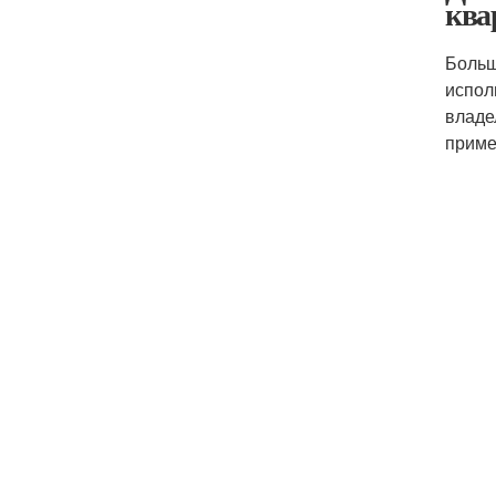
ква
Больш
испол
владе
приме