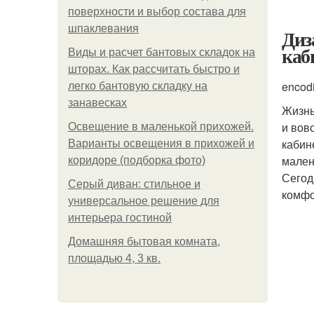
поверхности и выбор состава для
шпаклевания
Диз
каб
Виды и расчет бантовых складок на
шторах. Как рассчитать быстро и
encod
легко бантовую складку на
занавесках
Жизнь
и вов
Освещение в маленькой прихожей.
кабин
Варианты освещения в прихожей и
мален
коридоре (подборка фото)
Сегод
Серый диван: стильное и
комфо
универсальное решение для
интерьера гостиной
Домашняя бытовая комната,
площадью 4, 3 кв.