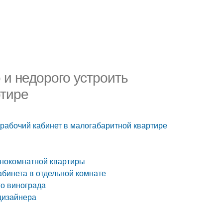
 и недорого устроить
ртире
ь рабочий кабинет в малогабаритной квартире
днокомнатной квартиры
абинета в отдельной комнате
го винограда
дизайнера