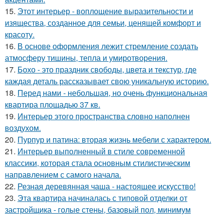
15.
Этот интерьер - воплощение выразительности и
изящества, созданное для семьи, ценящей комфорт и
красоту.
16.
В основе оформления лежит стремление создать
атмосферу тишины, тепла и умиротворения.
17.
Бохо - это праздник свободы, цвета и текстур, где
каждая деталь рассказывает свою уникальную историю.
18.
Перед нами - небольшая, но очень функциональная
квартира площадью 37 кв.
19.
Интерьер этого пространства словно наполнен
воздухом.
20.
Пурпур и патина: вторая жизнь мебели с характером.
21.
Интерьер выполненный в стиле современной
классики, которая стала основным стилистическим
направлением с самого начала.
22.
Резная деревянная чаша - настоящее искусство!
23.
Эта квартира начиналась с типовой отделки от
застройщика - голые стены, базовый пол, минимум