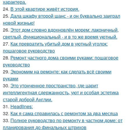
характера.
24.
В этой квартире живёт история.
25.
Дала шкафу второй шанс - и он буквально заиграл
новой жизнью!
26.
Этот дом словно вдохновлён морем: лаконичный,
светлый, функциональный - и в то же время уютный.
27.
Как превратить убитый дом в уютный уголок:
пошаговое руководство
28.
Ремонт частного дома своими руками: пошаговое
руководство
29.
Экономим на ремонте: как сделать всё своими
руками
30.
Это утонченное пространство, где царит
интеллигентная сдержанность, уют и особая эстетика
старой доброй Англии.
31.
Headlines:
32.
Как я сама справилась с ремонтом за два месяца
33.
Полное руководство по ремонту в частном доме: от
планирования до финальных штрихов