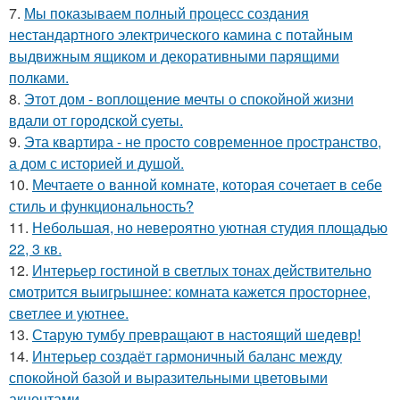
7.
Мы показываем полный процесс создания
нестандартного электрического камина с потайным
выдвижным ящиком и декоративными парящими
полками.
8.
Этот дом - воплощение мечты о спокойной жизни
вдали от городской суеты.
9.
Эта квартира - не просто современное пространство,
а дом с историей и душой.
10.
Мечтаете о ванной комнате, которая сочетает в себе
стиль и функциональность?
11.
Небольшая, но невероятно уютная студия площадью
22, 3 кв.
12.
Интерьер гостиной в светлых тонах действительно
смотрится выигрышнее: комната кажется просторнее,
светлее и уютнее.
13.
Старую тумбу превращают в настоящий шедевр!
14.
Интерьер создаёт гармоничный баланс между
спокойной базой и выразительными цветовыми
акцентами.