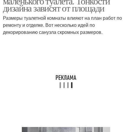
маленького туалета. Тонкости
дизайна зависят от площади
Размеры туалетной комнаты влияют на план работ по
Плитка в маленький
ремонту и отделке. Вот несколько идей по
Лючок в туалете
туалет
декорированию санузла скромных размеров.
Туалет с подсветкой