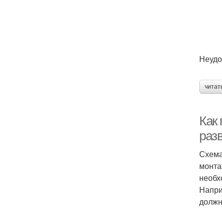
Неудо
читат
Как
раз
Схема
монта
необх
Напри
должн