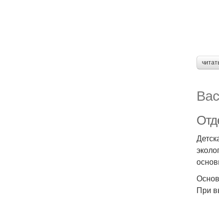
читат
Вас
Отд
Детск
эколо
основ
Основ
При в