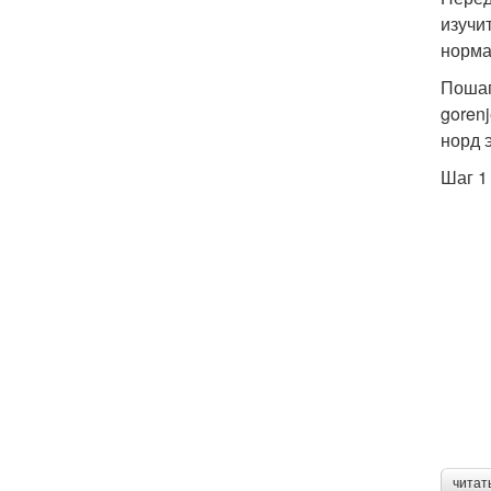
изучи
норма
Пошаг
gorenj
норд э
Шаг 1
читат