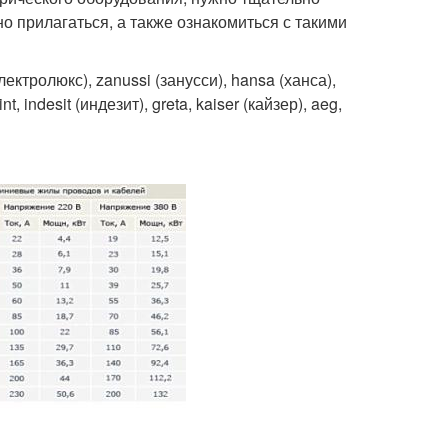
о прилагаться, а также ознакомиться с такими
ктролюкс), zanussi (занусси), hansa (ханса),
t, indesit (индезит), greta, kaiser (кайзер), aeg,