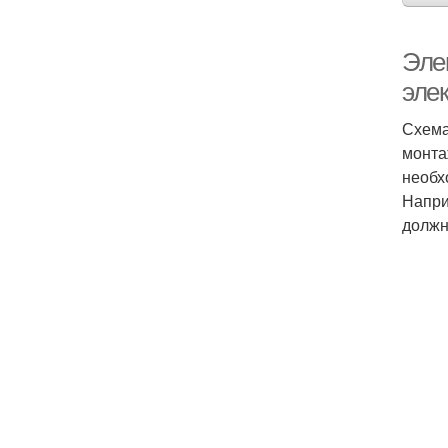
Эле
эле
Схема
монта
необх
Напри
должн