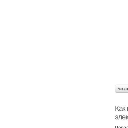
читат
Как
эле
Перед