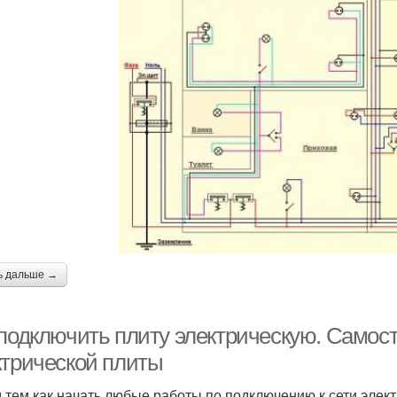
ь дальше →
 подключить плиту электрическую. Самос
ктрической плиты
 тем как начать любые работы по подключению к сети элек