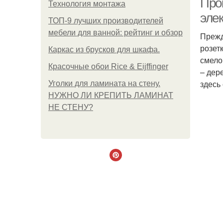
Про
Технология монтажа
эле
ТОП-9 лучших производителей
мебели для ванной: рейтинг и обзор
Прежд
розет
Каркас из брусков для шкафа.
смело
Красочные обои Rice & Eijffinger
– дер
здесь
Уголки для ламината на стену.
НУЖНО ЛИ КРЕПИТЬ ЛАМИНАТ
НЕ СТЕНУ?