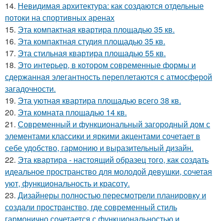
14.
Невидимая архитектура: как создаются отдельные
потоки на спортивных аренах
15.
Эта компактная квартира площадью 35 кв.
16.
Эта компактная студия площадью 35 кв.
17.
Эта стильная квартира площадью 55 кв.
18.
Это интерьер, в котором современные формы и
сдержанная элегантность переплетаются с атмосферой
загадочности.
19.
Эта уютная квартира площадью всего 38 кв.
20.
Эта комната площадью 14 кв.
21.
Современный и функциональный загородный дом с
элементами классики и яркими акцентами сочетает в
себе удобство, гармонию и выразительный дизайн.
22.
Эта квартира - настоящий образец того, как создать
идеальное пространство для молодой девушки, сочетая
уют, функциональность и красоту.
23.
Дизайнеры полностью пересмотрели планировку и
создали пространство, где современный стиль
гармонично сочетается с функциональностью и