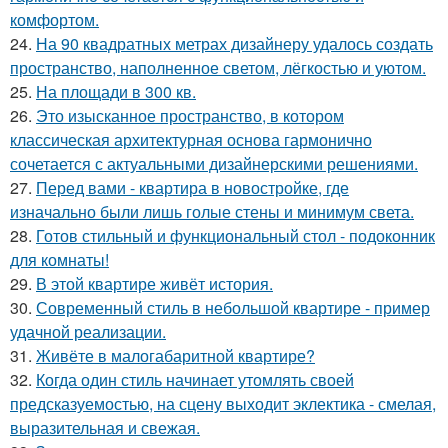
комфортом.
24.
На 90 квадратных метрах дизайнеру удалось создать
пространство, наполненное светом, лёгкостью и уютом.
25.
На площади в 300 кв.
26.
Это изысканное пространство, в котором
классическая архитектурная основа гармонично
сочетается с актуальными дизайнерскими решениями.
27.
Перед вами - квартира в новостройке, где
изначально были лишь голые стены и минимум света.
28.
Готов стильный и функциональный стол - подоконник
для комнаты!
29.
В этой квартире живёт история.
30.
Современный стиль в небольшой квартире - пример
удачной реализации.
31.
Живёте в малогабаритной квартире?
32.
Когда один стиль начинает утомлять своей
предсказуемостью, на сцену выходит эклектика - смелая,
выразительная и свежая.