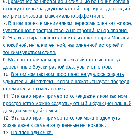
6.
Грамотное зонирование и стильные решения легли в
основу интерьера двухкомнатной квартиры, где каждый
метр использован максимально эффективно.
7.
В этом проекте минимализм переосмыслен как живое,
чувственное пространство, а не строгий набор правил.
8.
Эта квартира словно хранит дыхание старой Москвы -
спокойной, интеллигентной, наполненной историей и
тонким чувством стиля.
9.
Мы изготавливаем оригинальный стол, используя
деревянные бруски разной фактуры и оттенков.
10.
В этом компактном пространстве удалось создать
удивительный эффект - словно нажать "Пауза" посреди
стремительного мегаполиса.
11.
Эта квартира - пример того, как даже в компактном
пространстве можно создать уютный и функциональный
дом для молодой семьи.
12.
Эта квартира - пример того, как можно вдохнуть
жизнь даже в самые запущенные интерьеры.
13.
На площади 45 кв.