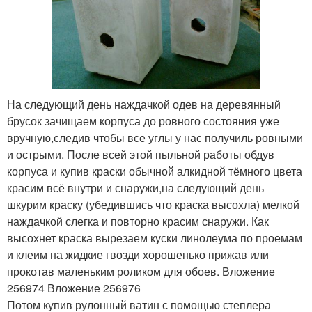
На следующий день наждачкой одев на деревянный
брусок зачищаем корпуса до ровного состояния уже
вручную,следив чтобы все углы у нас получиль ровными
и острыми. После всей этой пыльной работы обдув
корпуса и купив краски обычной алкидной тёмного цвета
красим всё внутри и снаружи,на следующий день
шкурим краску (убедившись что краска высохла) мелкой
наждачкой слегка и повторно красим снаружи. Как
высохнет краска вырезаем куски линолеума по проемам
и клеим на жидкие гвозди хорошенько прижав или
прокотав маленьким роликом для обоев. Вложение
256974 Вложение 256976
Потом купив рулонный ватин с помощью степлера