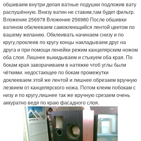
обшиваем внутри делая ватные подушки подложив вату
распушённую. Внизу ватин не ставим,там будет фильтр.
Вложение 256978 Вложение 256980 После обшивки
ватином обклееваем самоклеющийся лентой цветом по
вашему желанию. Обклеивать начинаем снизу и по
кругу,проклеив по кругу концы накладываем друг на
друга и при помощи ленейки режим канцелярским ножом
оба слоя. Лишнее выкидываем и стыкуем оба края. По
бокам края заворачиваем в натяжке чтоб углы были
чёткими. недостающее по бокам промежутки
доклееваем этой же лентой и лишнее обрезаем вручную
лезвием от канцелярского ножа. Потом клеим побокам с
низу и по кругу,лишнее так же вручную срезаем очень
аккуратно ведя по краю фасадного слоя.