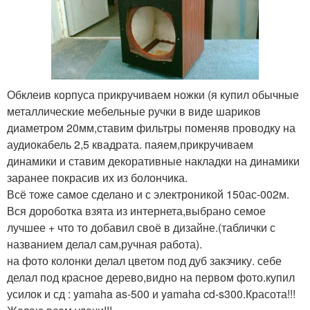
Обклеив корпуса прикручиваем ножки (я купил обычные
металлические мебельные ручки в виде шариков
диаметром 20мм,ставим фильтры поменяв проводку на
аудиокабель 2,5 квадрата. паяем,прикручиваем
динамики и ставим декоративные накладки на динамики
заранее покрасив их из болончика.
Всё тоже самое сделано и с электроникой 150ас-002м.
Вся дороботка взята из интернета,выбрано семое
лучшее + что то добавил своё в дизайне.(таблички с
названием делал сам,ручная работа).
на фото колонки делал цветом под дуб закзчику. себе
делал под красное дерево,видно на первом фото.купил
усилок и сд : yamaha as-500 и yamaha cd-s300.Красота!!!