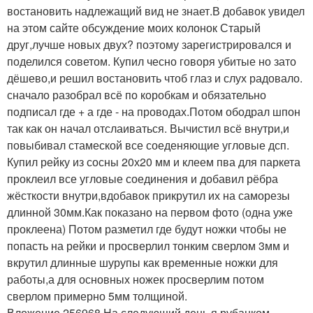
востановить надлежащий вид не знает.В добавок увидел
на этом сайте обсуждение моих колонок Старый
друг,лучше новых двух? поэтому зарегистрировался и
поделился советом. Купил чесно говоря убитые но зато
дёшево,и решил востановить чтоб глаз и слух радовало.
сначало разобрал всё по коробкам и обязательно
подписал где + а где - на проводах.Потом ободрал шпон
так как он начал отслаиваться. Вычистил всё внутри,и
повыбивал стамеской все соеденяющие угловые дсп.
Купил рейку из сосны 20х20 мм и клеем пва для паркета
проклеил все угловые соединения и добавил рёбра
жёсткости внутри,вдобавок прикрутил их на саморезы
длинной 30мм.Как показано на первом фото (одна уже
проклеена) Потом разметил где будут ножки чтобы не
попасть на рейки и просверлил тонким сверлом 3мм и
вкрутил длинные шурупы как временные ножки для
работы,а для основных ножек просверлим потом
сверлом примерно 5мм толщиной.
Вложение 256968 На следующий день я рубанком