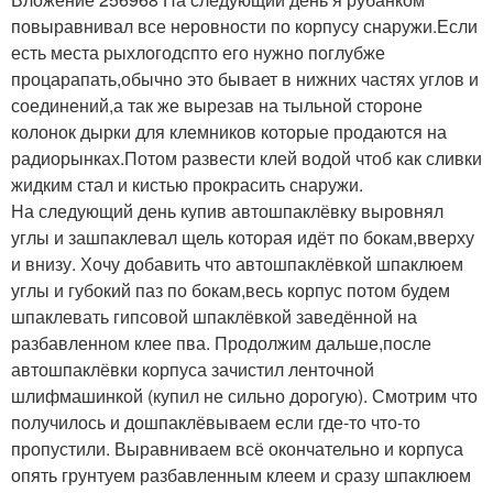
повыравнивал все неровности по корпусу снаружи.Если
есть места рыхлого
дсп
то его нужно поглубже
процарапать,обычно это бывает в нижних частях углов и
соединений,а так же вырезав на тыльной стороне
колонок дырки для клемников которые продаются на
радиорынках.Потом развести клей водой чтоб как сливки
жидким стал и кистью прокрасить снаружи.
На следующий день купив автошпаклёвку выровнял
углы и зашпаклевал щель которая идёт по бокам,вверху
и внизу. Хочу добавить что автошпаклёвкой шпаклюем
углы и губокий паз по бокам,весь корпус потом будем
шпаклевать гипсовой шпаклёвкой заведённой на
разбавленном клее пва. Продолжим дальше,после
автошпаклёвки корпуса зачистил ленточной
шлифмашинкой (купил не сильно дорогую). Смотрим что
получилось и дошпаклёвываем если где-то что-то
пропустили. Выравниваем всё окончательно и корпуса
опять грунтуем разбавленным клеем и сразу шпаклюем