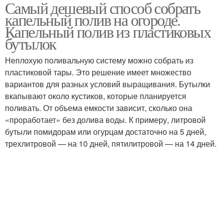
Самый дешевый способ собрать
Полив в закрытом
Полив на даче
капельный полив на огороде.
грунте
Капельный полив из пластиковых
бутылок
Неплохую поливальную систему можно собрать из
Полив от водопровода
Полив с алиэкспресс
пластиковой тары. Это решение имеет множество
вариантов для разных условий выращивания. Бутылки
вкапывают около кустиков, которые планируется
поливать. От объема емкости зависит, сколько она
«проработает» без долива воды. К примеру, литровой
бутыли помидорам или огурцам достаточно на 5 дней,
трехлитровой — на 10 дней, пятилитровой — на 14 дней.