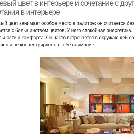
тонах
цвете
евый цвет в интерьере и сочетание с дру
етания в интерьере
ый цвет занимает особое место в палитре: он считается б
Интерьеры с
Б
Модные сочетания
ается с большинством цветов. У него спокойная энергетик
сочетаниями
льности и комфорта. Он часто встречается в окружающей сре
чен и не концентрирует на себе внимание.
Светло-бежевый
ежевые интерьеры
Ку
интерьер
Серо-бежевый
Мебель в интерьере
интерьер
ежево-фиолетовый
Инт
Сочетание в интерьере
интерьер