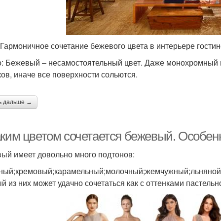
 Гармоничное сочетание бежевого цвета в интерьере гости
: Бежевый – несамостоятельный цвет. Даже монохромный 
ков, иначе все поверхности сольются.
ь дальше →
аким цветом сочетается бежевый. Особен
ый имеет довольно много подтонов:
ный;кремовый;карамельный;молочный;жемчужный;льняной
й из них может удачно сочетаться как с оттенками пастель