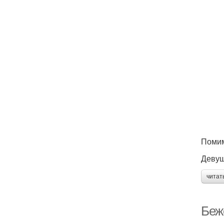
Помим
Девуш
читат
Беж