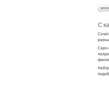
читат
С к
Сочет
разны
Серо-
лазур
фиоле
Нейтр
подой