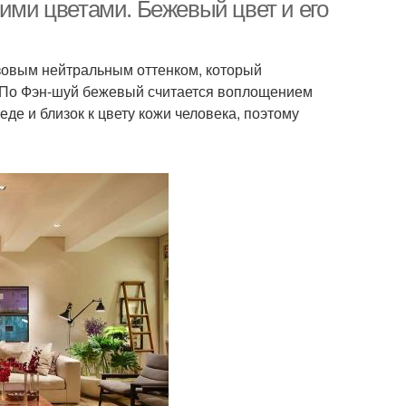
гими цветами. Бежевый цвет и его
азовым нейтральным оттенком, который
ело-розовый
Бежево-розовый
а. По Фэн-шуй бежевый считается воплощением
интерьер
интерьер
де и близок к цвету кожи человека, поэтому
Бело-бежевый
хня в интерьере
интерьер
Оптимальные
Бежево-коричневый
сочетания
интерьер
ерьер с яркими
акцентами