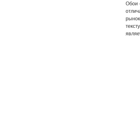
Обои 
отлич
рынок
текст
являе