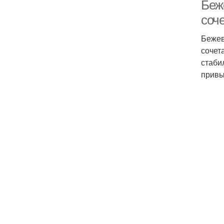
Беж
соч
Бежев
сочет
стаби
привы
Б
Б