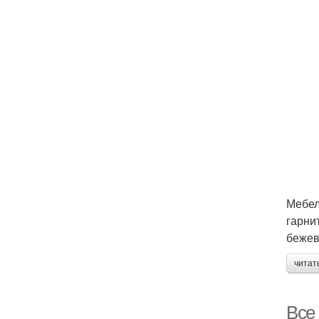
Мебел
гарни
бежев
читат
Все