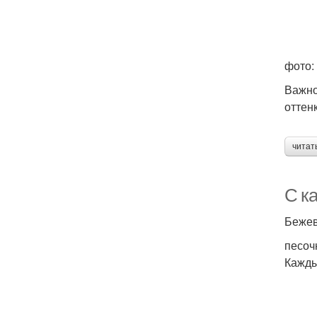
фото:
Важно
оттен
читат
С к
Бежев
песоч
Кажды