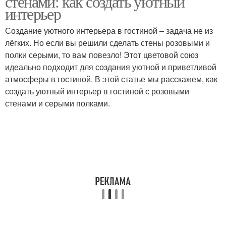
стенами: как создать уютный
интерьер
Создание уютного интерьера в гостиной – задача не из
Светло-бежевый
лёгких. Но если вы решили сделать стены розовыми и
Бежевые интерьеры
интерьер
полки серыми, то вам повезло! Этот цветовой союз
идеально подходит для создания уютной и приветливой
атмосферы в гостиной. В этой статье мы расскажем, как
создать уютный интерьер в гостиной с розовыми
Бело-бежевый
Кухня в интерьере
стенами и серыми полками.
интерьер
Серо-бежевый
Мебель в интерьере
интерьер
Оптимальные
Цветы в интерьере
сочетания