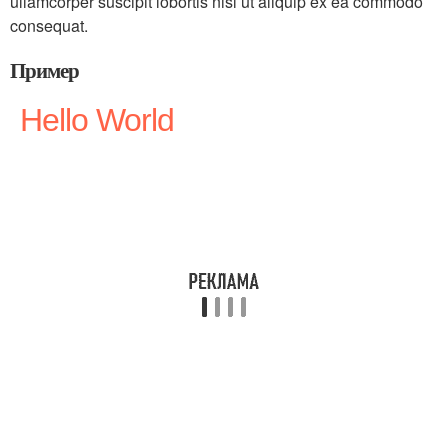
ullamcorper suscipit lobortis nisl ut aliquip ex ea commodo
consequat.
Пример
Hello World