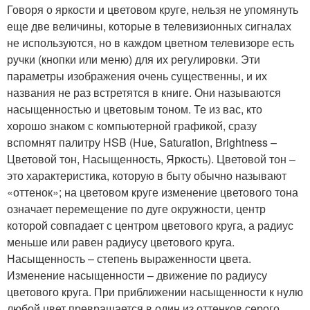
Говоря о яркости и цветовом круге, нельзя не упомянуть
еще две величины, которые в телевизионных сигналах
не используются, но в каждом цветном телевизоре есть
ручки (кнопки или меню) для их регулировки. Эти
параметры изображения очень существенны, и их
названия не раз встретятся в книге. Они называются
насыщенностью и цветовым тоном. Те из вас, кто
хорошо знаком с компьютерной графикой, сразу
вспомнят палитру HSB (Hue, Saturation, Brightness –
Цветовой тон, Насыщенность, Яркость). Цветовой тон –
это характеристика, которую в быту обычно называют
«оттенок»; на цветовом круге изменение цветового тона
означает перемещение по дуге окружности, центр
которой совпадает с центром цветового круга, а радиус
меньше или равен радиусу цветового круга.
Насыщенность – степень выраженности цвета.
Изменение насыщенности – движение по радиусу
цветового круга. При приближении насыщенности к нулю
любой цвет превращается в один из оттенков серого .