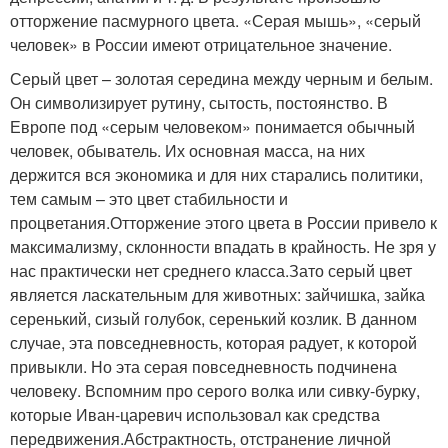
отторжение пасмурного цвета. «Серая мышь», «серый
человек» в России имеют отрицательное значение.
Серый цвет – золотая середина между черным и белым.
Он символизирует рутину, сытость, постоянство. В
Европе под «серым человеком» понимается обычный
человек, обыватель. Их основная масса, на них
держится вся экономика и для них старались политики,
тем самым – это цвет стабильности и
процветания.Отторжение этого цвета в России привело к
максимализму, склонности впадать в крайность. Не зря у
нас практически нет среднего класса.Зато серый цвет
является ласкательным для животных: зайчишка, зайка
серенький, сизый голубок, серенький козлик. В данном
случае, эта повседневность, которая радует, к которой
привыкли. Но эта серая повседневность подчинена
человеку. Вспомним про серого волка или сивку-бурку,
которые Иван-царевич использовал как средства
передвижения.Абстрактность, отстранение личной