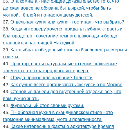
36.
Эта комната - настоящее доказательство того, что
детская вовсе не обязана быть яркой, чтобы быть
уютной, тёплой и по-настоящему детской.
37.
Отдельная кухня или кухня - гостиная - что выбрать?
38.
Когда интерьеру хочется придать глубину, страсть и
благородство - сочетание тёмного шоколада и бордо
становится настоящей Находкой.
39.
Как выбрать обеденный стол на 8 человек: размеры и
советы
40.
Простор, свет и натуральные оттенки - ключевые
элементы этого загородного интерьера.
41.
Откуда произошло название Тольятти
42.
Как лучше всего организовать экскурсию по Москве
43.
Стеновые панели для внутренней отделки: всё, что
вам нужно знать
44.
Журнальный стол своими руками.
45.
П - образная кухня в скандинавском стиле - это
гармония минимализма, уюта и практичности.
46.
Какие интересные факты о архитектуре Кремля