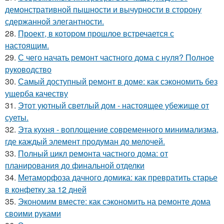
демонстративной пышности и вычурности в сторону
сдержанной элегантности.
28.
Проект, в котором прошлое встречается с
настоящим.
29.
С чего начать ремонт частного дома с нуля? Полное
руководство
30.
Самый доступный ремонт в доме: как сэкономить без
ущерба качеству
31.
Этот уютный светлый дом - настоящее убежище от
суеты.
32.
Эта кухня - воплощение современного минимализма,
где каждый элемент продуман до мелочей.
33.
Полный цикл ремонта частного дома: от
планирования до финальной отделки
34.
Метаморфоза дачного домика: как превратить старье
в конфетку за 12 дней
35.
Экономим вместе: как сэкономить на ремонте дома
своими руками