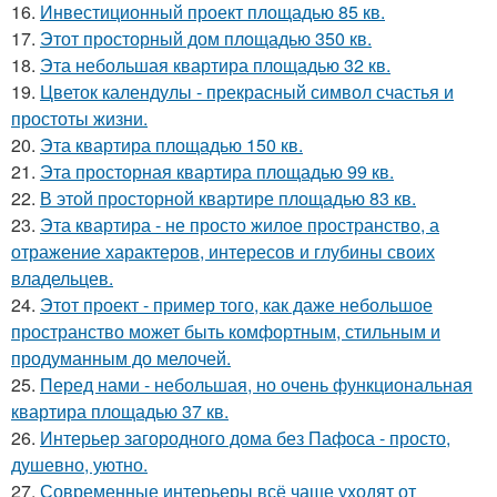
16.
Инвестиционный проект площадью 85 кв.
17.
Этот просторный дом площадью 350 кв.
18.
Эта небольшая квартира площадью 32 кв.
19.
Цветок календулы - прекрасный символ счастья и
простоты жизни.
20.
Эта квартира площадью 150 кв.
21.
Эта просторная квартира площадью 99 кв.
22.
В этой просторной квартире площадью 83 кв.
23.
Эта квартира - не просто жилое пространство, а
отражение характеров, интересов и глубины своих
владельцев.
24.
Этот проект - пример того, как даже небольшое
пространство может быть комфортным, стильным и
продуманным до мелочей.
25.
Перед нами - небольшая, но очень функциональная
квартира площадью 37 кв.
26.
Интерьер загородного дома без Пафоса - просто,
душевно, уютно.
27.
Современные интерьеры всё чаще уходят от