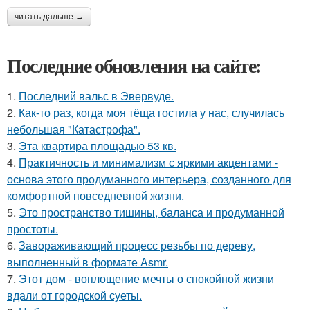
читать дальше →
Последние обновления на сайте:
1.
Последний вальс в Эвервуде.
2.
Как-то раз, когда моя тёща гостила у нас, случилась
небольшая "Катастрофа".
3.
Эта квартира площадью 53 кв.
4.
Практичность и минимализм с яркими акцентами -
основа этого продуманного интерьера, созданного для
комфортной повседневной жизни.
5.
Это пространство тишины, баланса и продуманной
простоты.
6.
Завораживающий процесс резьбы по дереву,
выполненный в формате Asmr.
7.
Этот дом - воплощение мечты о спокойной жизни
вдали от городской суеты.