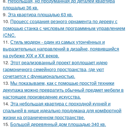
8.
Небольшая, но продуманная до деталей квартира
площадью 36 кв.
9.
Эта квартира площадью 63 кв.
10.
Процесс создания резного орнамента по дереву с
помощью станка с числовым программным управлением
(CNC.
11.
Стиль модерн - один из самых утончённых и
выразительных направлений в дизайне, появившийся
на рубеже XIX и XX веков.
12.
Этот реализованный проект воплощает идею
гармоничного семейного пространства, где уют
сочетается с функциональностью.
13.
Мы показываем, как с помощью простой техники
декупажа можно превратить обычный предмет мебели в
настоящее произведение искусства.
14.
Эта небольшая квартира с проходной кухней и
спальней в нише идеально продумана для комфортной
жизни на ограниченном пространстве.
15.
Большой деревянный дом площадью 340 кв.