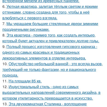
встроенной мебели из древесных панелей.
6.
Уютная квартира, залитая тёплым светом и яркими
оттенками, словно создана для того, чтобы в неё
влюбляться с первого взгляда.
7.
Мы украшаем большие стеклянные двери зимними
праздничными рисунками.
8.
Эта квартира - пример того, как создать интерьер,
который будет актуален и привлекателен долгие годы.
9.
Полный процесс изготовления гипсового карниза -
одного из самых красивых и традиционных
декоративных элементов в отделке интерьера.
10.
Обустройство небольшой ванной - это всегда вызов,
требующий не только фантазии, но и рационального
подхода.
11.
На площади 85 кв.
12.
Индустриальный стиль - одно из самых
выразительных направлений современного дизайна, в
котором утилитарность превращается в искусство.
13.
Эта двухкомнатная Сталинка - воплощение