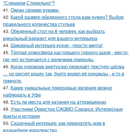
"Слишком Стерильно"?
41.
Океан своими руками.
42.
Какой размер обеденного стола вам нужен? Выбор
правильного количества стульев
43.
Обеденный стол на 8 человек: как выбрать
идеальный вариант для вашего интерьера
44.
Шикарный интерьер кухни - просто мечта!
45.
Тёплая атмосфера настоящего горного шале - место,
где уют встречается с величием природы.
46.
Когда художник виртуозно передаёт текстуру шёлка
… но рисует кошку так, будто видел её однажды - и то в
темноте.
47.
Какие уникальные природные явления можно
наблюдать в Уфе
48.
Есть ли места для катания на аттракционах
49.
Участники Оркестра CAGMO Саранск: Интересные
факты и истории
50.
Сказочный интерьер: как превратить дом в
волшебное королевство