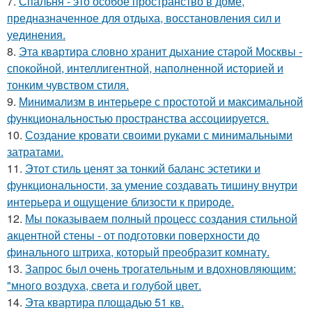
7.
Спальня - это особое пространство в доме,
предназначенное для отдыха, восстановления сил и
уединения.
8.
Эта квартира словно хранит дыхание старой Москвы -
спокойной, интеллигентной, наполненной историей и
тонким чувством стиля.
9.
Минимализм в интерьере с простотой и максимальной
функциональностью пространства ассоциируется.
10.
Создание кровати своими руками с минимальными
затратами.
11.
Этот стиль ценят за тонкий баланс эстетики и
функциональности, за умение создавать тишину внутри
интерьера и ощущение близости к природе.
12.
Мы показываем полный процесс создания стильной
акцентной стены - от подготовки поверхности до
финального штриха, который преобразит комнату.
13.
Запрос был очень трогательным и вдохновляющим:
"много воздуха, света и голубой цвет.
14.
Эта квартира площадью 51 кв.