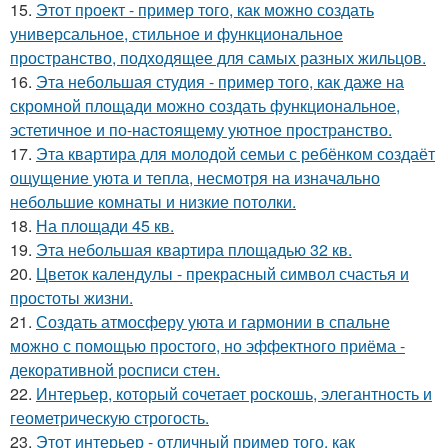
15.
Этот проект - пример того, как можно создать
универсальное, стильное и функциональное
пространство, подходящее для самых разных жильцов.
16.
Эта небольшая студия - пример того, как даже на
скромной площади можно создать функциональное,
эстетичное и по-настоящему уютное пространство.
17.
Эта квартира для молодой семьи с ребёнком создаёт
ощущение уюта и тепла, несмотря на изначально
небольшие комнаты и низкие потолки.
18.
На площади 45 кв.
19.
Эта небольшая квартира площадью 32 кв.
20.
Цветок календулы - прекрасный символ счастья и
простоты жизни.
21.
Создать атмосферу уюта и гармонии в спальне
можно с помощью простого, но эффектного приёма -
декоративной росписи стен.
22.
Интерьер, который сочетает роскошь, элегантность и
геометрическую строгость.
23.
Этот интерьер - отличный пример того, как