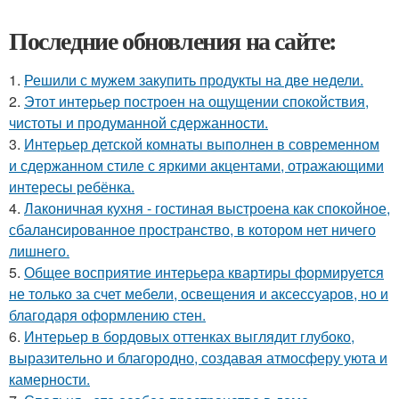
Последние обновления на сайте:
1.
Решили с мужем закупить продукты на две недели.
2.
Этот интерьер построен на ощущении спокойствия,
чистоты и продуманной сдержанности.
3.
Интерьер детской комнаты выполнен в современном
и сдержанном стиле с яркими акцентами, отражающими
интересы ребёнка.
4.
Лаконичная кухня - гостиная выстроена как спокойное,
сбалансированное пространство, в котором нет ничего
лишнего.
5.
Общее восприятие интерьера квартиры формируется
не только за счет мебели, освещения и аксессуаров, но и
благодаря оформлению стен.
6.
Интерьер в бордовых оттенках выглядит глубоко,
выразительно и благородно, создавая атмосферу уюта и
камерности.