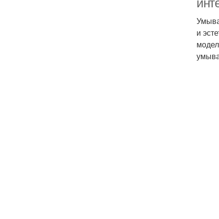
инт
Умыва
и эст
модел
умыва