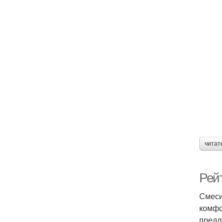
читат
Рей
Смеси
комфо
предл