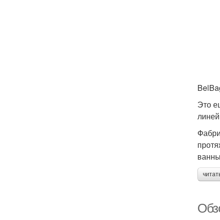
BelBa
Это е
линей
Фабри
протяж
ванны
читат
Обз