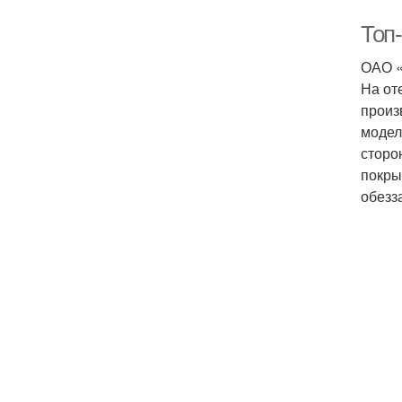
Топ
ОАО «
На от
произ
модел
сторо
покры
обезз