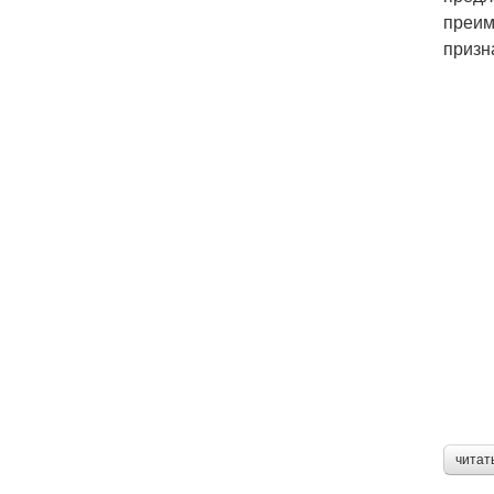
преим
призн
читат