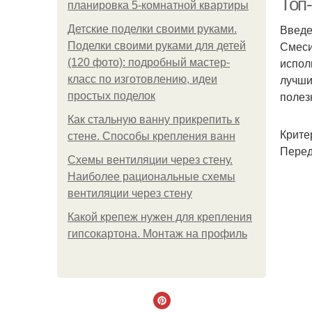
Топ
планировка 5-комнатной квартиры
Введ
Детские поделки своими руками.
Смеси
Поделки своими руками для детей
испол
(120 фото): подробный мастер-
лучши
класс по изготовлению, идеи
полез
простых поделок
Как стальную ванну прикрепить к
Крите
стене. Способы крепления ванн
Перед
Схемы вентиляции через стену.
Наиболее рациональные схемы
вентиляции через стену
Какой крепеж нужен для крепления
гипсокартона. Монтаж на профиль