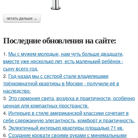
читать дальше →
Последние обновления на сайте:
1.
Мы с мужем молодые, нам чуть больше двадцати,
вместе уже несколько лет, есть маленький ребёнок -
сыну всего год.
2.
Год назад мы с сестрой стали владелицами
трёхкомнатной квартиры в Москве - получили её в
наследство.
3.
Это гармония света, воздуха и практичности, особенно
ценная для компактных пространств.
4.
Интерьер в стиле американской классики сочетает в
себе сдержанную элегантность, комфорт и практичность.
5.
Эклектичный интерьер квартиры площадью 71 кв.
6.
Создание кровати своими руками с минимальными