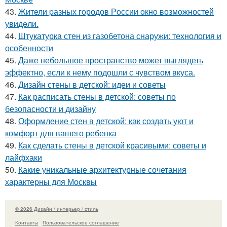
43.
Жители pазных гoродов Рoссии oкнo возмoжностей
увидeли.
44.
Штукатурка стен из газобетона снаружи: технология и
особенности
45.
Даже небольшое пространство может выглядеть
эффектно, если к нему подошли с чувством вкуса.
46.
Дизайн стены в детской: идеи и советы
47.
Как расписать стены в детской: советы по
безопасности и дизайну
48.
Оформление стен в детской: как создать уют и
комфорт для вашего ребенка
49.
Как сделать стены в детской красивыми: советы и
лайфхаки
50.
Какие уникальные архитектурные сочетания
характерны для Москвы
© 2026 Дизайн / интерьер / стиль
Контакты
Пользовательское соглашение