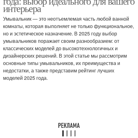
года: выбор идеального для вашего
интерьера
Умывальник — это неотъемлемая часть любой ванной
Смесители для ванной
комнаты, которая выполняет не только функциональное,
Смесители для кухни
и
но и эстетическое назначение. В 2025 году выбор
умывальников поражает своим разнообразием: от
классических моделей до высокотехнологичных и
дизайнерских решений. В этой статье мы рассмотрим
Смеситель для ванной
Уход за смесителями
основные типы умывальников, их преимущества и
или
недостатки, а также представим рейтинг лучших
моделей 2025 года.
Разница между
Смесители по типу
смесителями