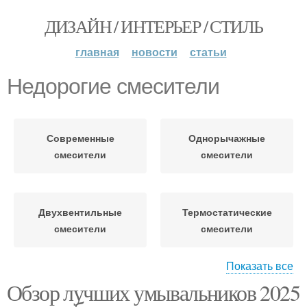
ДИЗАЙН / ИНТЕРЬЕР / СТИЛЬ
главная
новости
статьи
Недорогие смесители
Современные
Однорычажные
смесители
смесители
Двухвентильные
Термостатические
смесители
смесители
Показать все
Обзор лучших умывальников 2025
Бесконтактные
Смесители с сенсорным
смесители
управлением