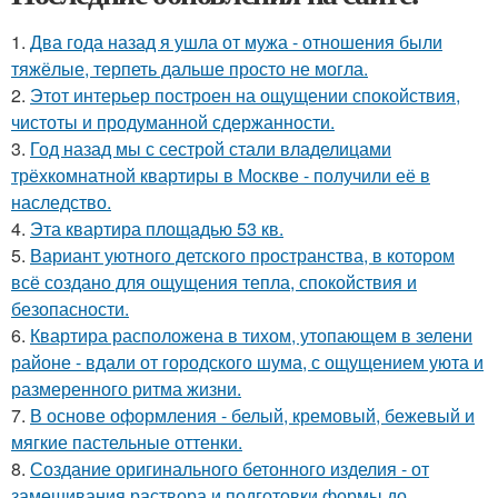
1.
Два года назад я ушла от мужа - отношения были
тяжёлые, терпеть дальше просто не могла.
2.
Этот интерьер построен на ощущении спокойствия,
чистоты и продуманной сдержанности.
3.
Год назад мы с сестрой стали владелицами
трёхкомнатной квартиры в Москве - получили её в
наследство.
4.
Эта квартира площадью 53 кв.
5.
Вариант уютного детского пространства, в котором
всё создано для ощущения тепла, спокойствия и
безопасности.
6.
Квартира расположена в тихом, утопающем в зелени
районе - вдали от городского шума, с ощущением уюта и
размеренного ритма жизни.
7.
В основе оформления - белый, кремовый, бежевый и
мягкие пастельные оттенки.
8.
Создание оригинального бетонного изделия - от
замешивания раствора и подготовки формы до