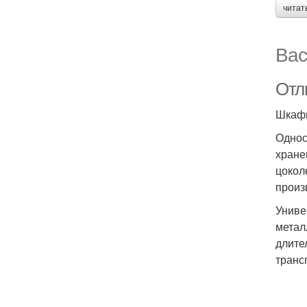
читат
Вас
Отл
Шкафы
Однос
хране
цокол
произ
Униве
метал
длите
транс