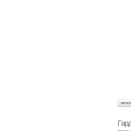
читат
Гар