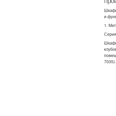
про
Шкафы
и фун
1. Ме
Сери
Шкафы
клубо
помещ
7035)