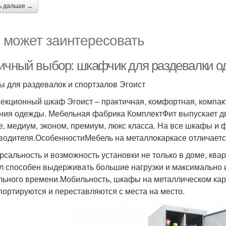
ь дальше →
 может заинтересовать
ичный выбор: шкафчик для раздевалки 
 для раздевалок и спортзалов Эгоист
екционный шкаф Эгоист – практичная, комфортная, компак
ния одежды. Мебельная фабрика КомплектФит выпускает два
е, медиум, эконом, премиум, люкс класса. На все шкафы и ф
водителя.ОсобенностиМебель на металлокаркасе отличае
рсальность и возможность установки не только в доме, кварт
л способен выдерживать большие нагрузки и максимально 
льного времени.Мобильность, шкафы на металлическом карк
портируются и переставляются с места на место.