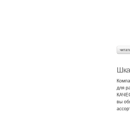
читат
Шка
Компа
для р
КАЧЕС
вы об
ассор