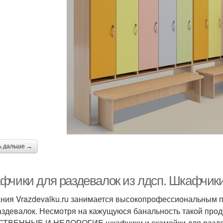
ь дальше →
фчики для раздевалок из лдсп. Шкафчики
ния Vrazdevalku.ru занимается высокопрофессиональным 
аздевалок. Несмотря на кажущуюся банальность такой проду
ТВЕННЫЕ И НЕДОРОГИЕ шкафчики и скамейки для раздева