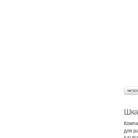
читат
Шка
Компа
для р
КАЧЕС