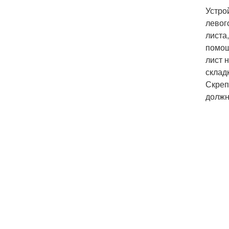
Устро
левог
листа
помощ
лист 
склад
Скреп
должн