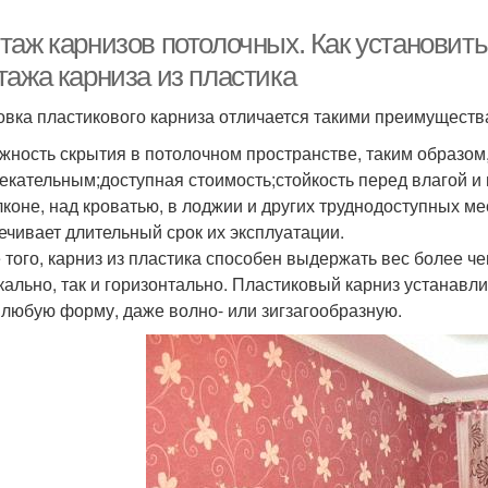
таж карнизов потолочных. Как установить
тажа карниза из пластика
овка пластикового карниза отличается такими преимуществ
жность скрытия в потолочном пространстве, таким образом
екательным;доступная стоимость;стойкость перед влагой 
лконе, над кроватью, в лоджии и других труднодоступных ме
ечивает длительный срок их эксплуатации.
 того, карниз из пластика способен выдержать вес более че
кально, так и горизонтально. Пластиковый карниз устанавл
 любую форму, даже волно- или зигзагообразную.