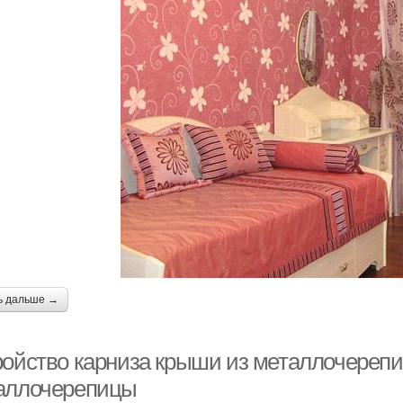
ь дальше →
ройство карниза крыши из металлочереп
аллочерепицы