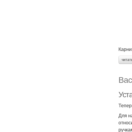
Карни
читат
Вас
Уст
Тепер
Для н
относ
ручка