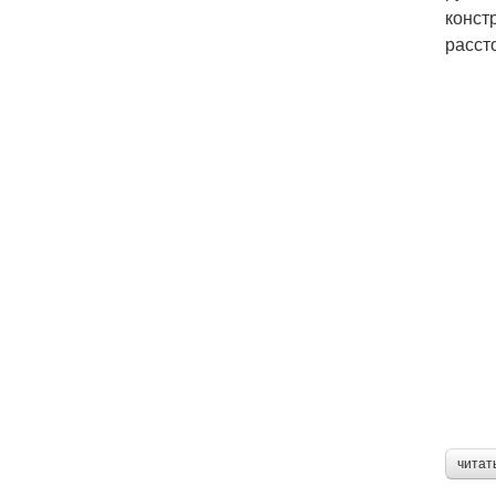
конст
расст
читат