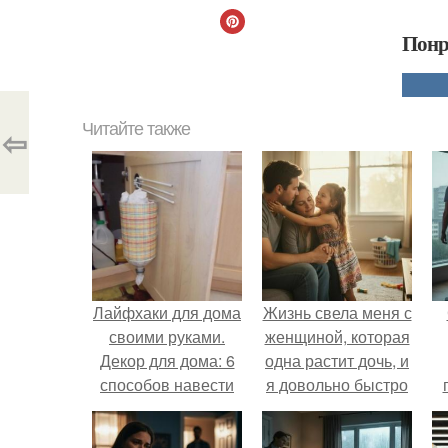
Понр
Читайте также
⇦
Лайфхаки для дома
Жизнь свела меня с
своими руками.
женщиной, которая
Декор для дома: 6
одна растит дочь, и
способов навести
я довольно быстро
красоту
привязался к ним
обеим.