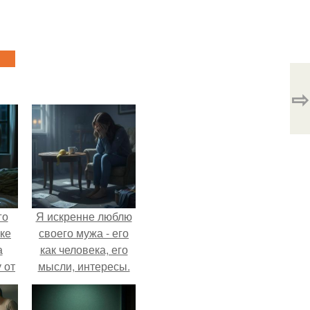
⇨
го
Я искренне люблю
ке
своего мужа - его
а
как человека, его
 от
мысли, интересы.
ок.