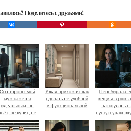
авилось? Поделитесь с друзьями!
Со стороны мой
Узкая прихожая: как
Перебирала е
муж кажется
сделать ее удобной
вещи и в рюкза
идеальным: не
и функциональной
наткнулась н
пьёт, не курит, не
пустую упаковку
даёт поводов для
каких-то таблет
ревности, с