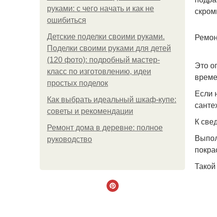
руками: с чего начать и как не
скром
ошибиться
Ремон
Детские поделки своими руками.
Поделки своими руками для детей
(120 фото): подробный мастер-
Это о
класс по изготовлению, идеи
време
простых поделок
Если 
Как выбрать идеальный шкаф-купе:
сантех
советы и рекомендации
К све
Ремонт дома в деревне: полное
Выпол
руководство
покра
Такой