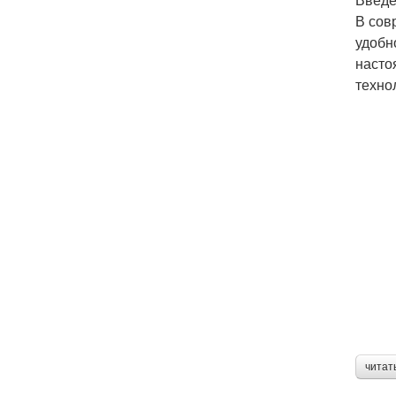
В сов
удобн
насто
техно
читат