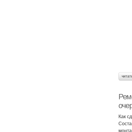
читат
Ремо
оче
Как с
Соста
монта