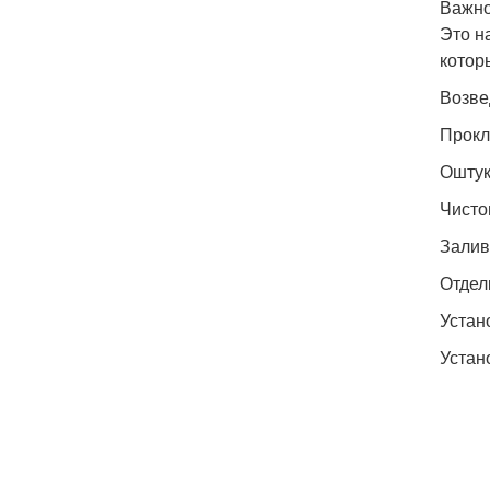
Важно
Это н
котор
Возве
Прокл
Оштук
Чисто
Залив
Отдел
Устан
Устан