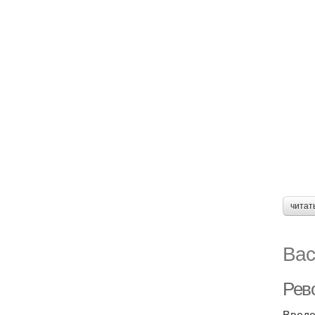
читат
Вас
Рево
Введ