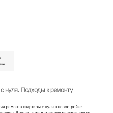
в
йке
 с нуля. Подходы к ремонту
ия ремонта квартиры с нуля в новостройке
роекту. Вторая - стремительную реализацию со