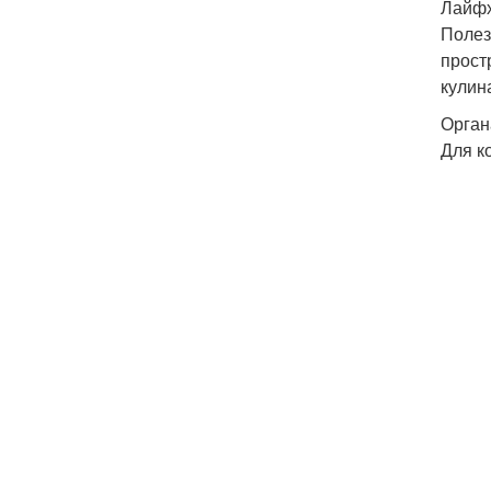
Лайфх
Полез
прост
кулин
Орган
Для к