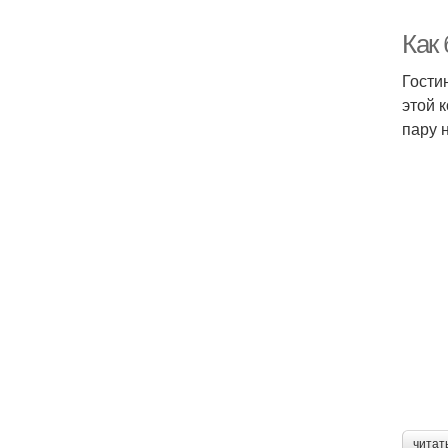
Как 
Гости
этой 
пару 
читат