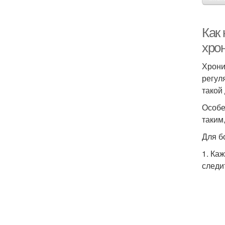
Как 
хро
Хрони
регул
такой
Особе
таким
Для б
1. Ка
следи