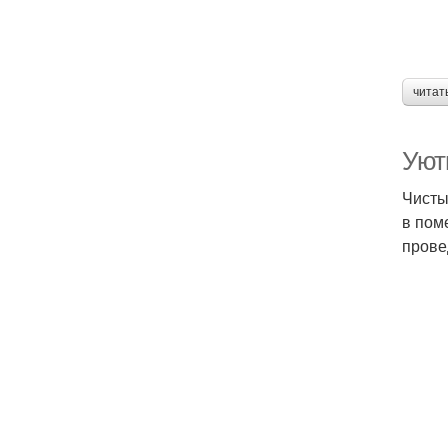
читат
Уют
Чисты
в пом
прове