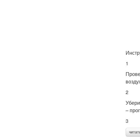
Инстр
1
Прове
возду
2
Убери
– про
3
читат