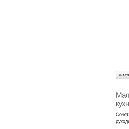
читат
Мал
кух
Сочет
рукод