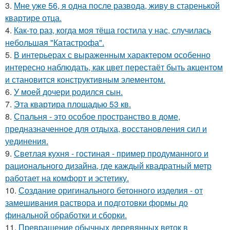
3.
Мне уже 56, я одна после развода, живу в старенькой
квартире отца.
4.
Как-то раз, когда моя тёща гостила у нас, случилась
небольшая "Катастрофа".
5.
В интерьерах с выраженным характером особенно
интересно наблюдать, как цвет перестаёт быть акцентом
и становится конструктивным элементом.
6.
У моей дочери родился сын.
7.
Эта квартира площадью 53 кв.
8.
Спальня - это особое пространство в доме,
предназначенное для отдыха, восстановления сил и
уединения.
9.
Светлая кухня - гостиная - пример продуманного и
рационального дизайна, где каждый квадратный метр
работает на комфорт и эстетику.
10.
Создание оригинального бетонного изделия - от
замешивания раствора и подготовки формы до
финальной обработки и сборки.
11.
Превращение обычных деревянных веток в