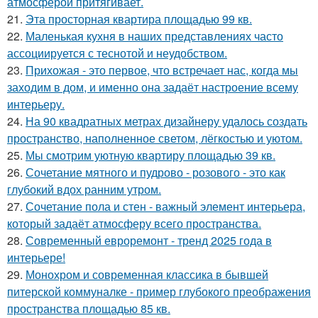
атмосферой притягивает.
21.
Эта просторная квартира площадью 99 кв.
22.
Маленькая кухня в наших представлениях часто
ассоциируется с теснотой и неудобством.
23.
Прихожая - это первое, что встречает нас, когда мы
заходим в дом, и именно она задаёт настроение всему
интерьеру.
24.
На 90 квадратных метрах дизайнеру удалось создать
пространство, наполненное светом, лёгкостью и уютом.
25.
Мы смотрим уютную квартиру площадью 39 кв.
26.
Сочетание мятного и пудрово - розового - это как
глубокий вдох ранним утром.
27.
Сочетание пола и стен - важный элемент интерьера,
который задаёт атмосферу всего пространства.
28.
Современный евроремонт - тренд 2025 года в
интерьере!
29.
Монохром и современная классика в бывшей
питерской коммуналке - пример глубокого преображения
пространства площадью 85 кв.