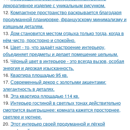
декоративное изделие с уникальным рисунком.
12.
Компактное пространство раскрывается благодаря
продуманной планировке, французскому минимализму и
изящным деталям.
13.
Дом становится местом отдыха только тогда, когда в
нём чисто, просторно и спокойно.
14.
Цвет - то, что задаёт настроение интерьеру,
объединяет предметы и делает помещение цельным.
15.
Чёрный цвет в интерьере - это всегда вызов, особая
энергия и дерзкая изысканность.
16.
Квартира площадью 95 кв.
17.
Современный декор с золотыми акцентами:
элегантность в деталях.
18.
Эта квартира площадью 114 кв.
19.
Интерьер гостиной в светлых тонах действительно
смотрится выигрышнее: комната кажется просторнее,
светлее и уютнее.
20.
Этот интерьер своей продуманной и лёгкой