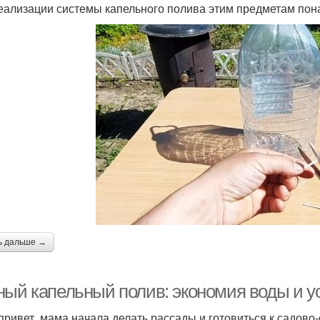
еализации системы капельного полива этим предметам пон
ь дальше →
ный капельный полив: экономия воды и у
привет, мама начала делать рассады и готовиться к садово-о