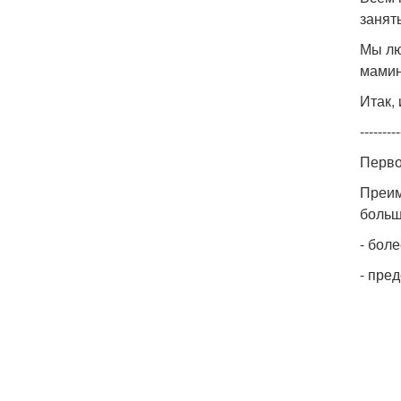
занят
Мы лю
мамин
Итак,
---------
Перво
Преим
больш
- бол
- пре