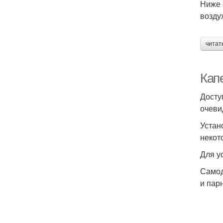
Ниже 
возду
читат
Кап
Досту
очеви
Устан
некот
Для у
Самод
и пар