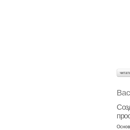
читат
Вас
Соз
про
Основ