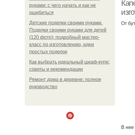
Кап
руками: с чего начать и как не
изго
ошибиться
От бу
Детские поделки своими руками.
Поделки своими руками для детей
(120 фото): подробный мастер-
класс по изготовлению, идеи
простых поделок
Как выбрать идеальный шкаф-купе:
советы и рекомендации
Ремонт дома в деревне: полное
руководство
В нее