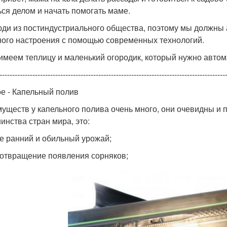
ься делом и начать помогать маме.
ди из постиндустриального общества, поэтому мы должны 
ого настроения с помощью современных технологий.
 имеем теплицу и маленький огородик, который нужно автом
-----------------------------------------------------------------------------------------
е - Капельный полив
уществ у капельного полива очень много, они очевидны и
инства стран мира, это:
ее ранний и обильный урожай;
дотвращение появления сорняков;