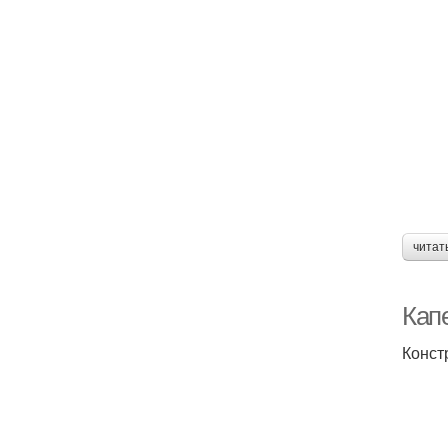
читат
Кап
Конст