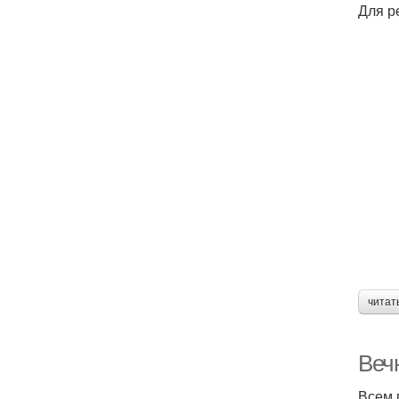
Для р
читат
Веч
Всем 