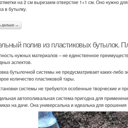
отметки на 2 см вырезаем отверстие 1×1 см. Оно нужно дл
ха в бутылку.
ь дальше →
ельный полив из пластиковых бутылок. 
пность нужных материалов – не единственное преимуществ
дных аспектов.
овка бутылочной системы не предусматривает каких-либо з
орое количество пластиковой тары.
становки системы не требуются особенные творческие и п
ельная автополивальная система пригодна для применения 
никах на даче. Она универсальна и идеальна для орошения з