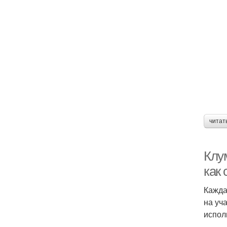
читат
Клу
как
Кажда
на уч
испол