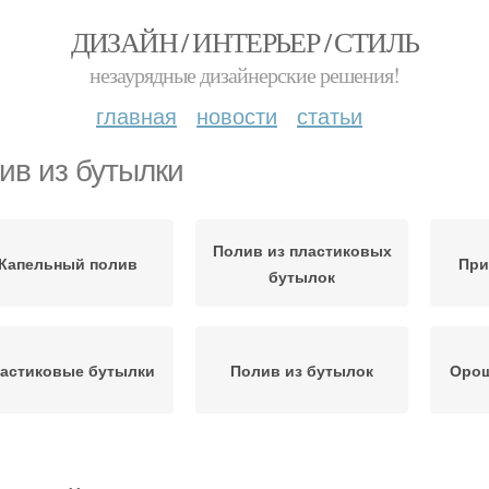
ДИЗАЙН / ИНТЕРЬЕР / СТИЛЬ
незаурядные дизайнерские решения!
главная
новости
статьи
ив из бутылки
Полив из пластиковых
Капельный полив
При
бутылок
астиковые бутылки
Полив из бутылок
Орош
Руки из бутылок
Полив для теплицы
По