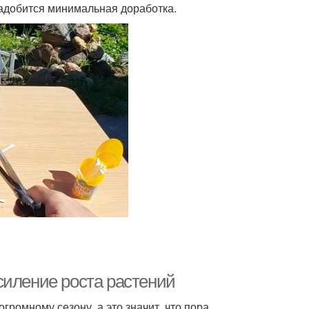
адобится минимальная доработка.
силение роста растений
громному сезону, а это значит, что пора