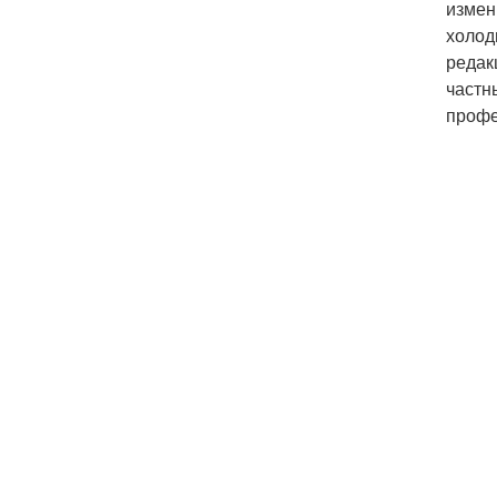
измен
холод
редак
частн
профе