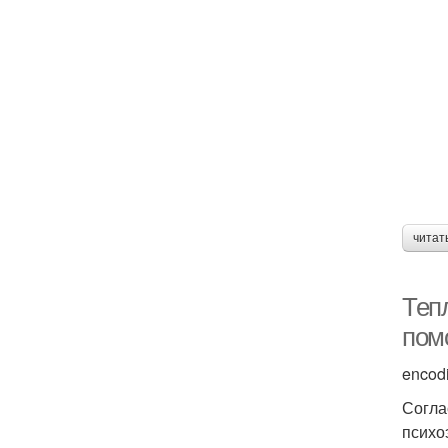
читат
Теп
пом
encod
Согла
психо