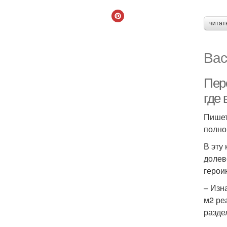
читат
Вас
Пер
где 
Пишет
полно
В эту
долев
герои
– Изн
м2 ре
разде