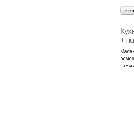
читат
Кух
+ по
Мален
ремон
самым