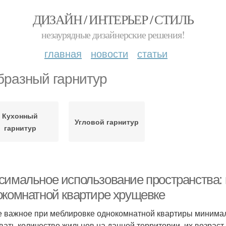
ДИЗАЙН / ИНТЕРЬЕР / СТИЛЬ
незаурядные дизайнерские решения!
главная
новости
статьи
бразный гарнитур
Кухонный
Угловой гарнитур
гарнитур
симальное использование пространства: к
окомнатной квартире хрущевке
 важное при меблировке однокомнатной квартиры минимал
вать количество жильцов на данной территории, их возраст,