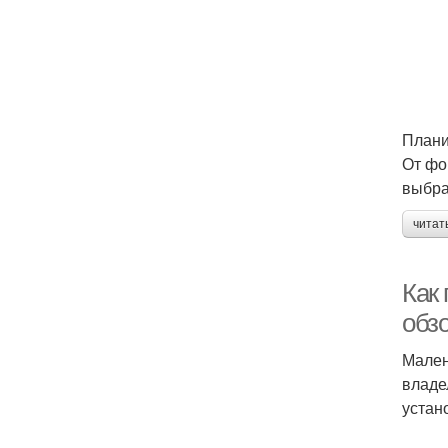
Плани
От фо
выбра
читат
Как
обзо
Мален
владе
устан