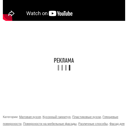
Категории:
Матовая кухня
,
Кухонный гарнитур
,
Пластиковые кухни
,
Глянцевые
поверхности
,
Поверхности на мебельные фасады
,
Различные способы
,
Фасад для