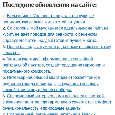
Последние обновления на сайте:
1.
Всем привет. Уже просто опускаются руки, не
понимаю, как дальше жить в этой ситуации.
2.
Со стороны мой муж кажется идеальным: не пьёт, не
курит, не даёт поводов для ревности, с ребёнком
справляется отлично, да и готовит лучше многих.
3.
После развода с мужем я одна воспитываю сына, ему
семь лет.
4.
Уютная квартира, оформленная в спокойной
нейтральной палитре, создаёт ощущение гармонии и
продуманного комфорта.
5.
Интерьер небольшой квартиры отражает тонкое
единение города и природы, создавая атмосферу
спокойствия и внутренней свободы.
6.
Современный интерьер дома выполнен в светлой,
спокойной палитре, где гармонично сочетаются комфорт,
функциональность и природные акценты.
7.
Современный лаконичный интерьер в тёплых