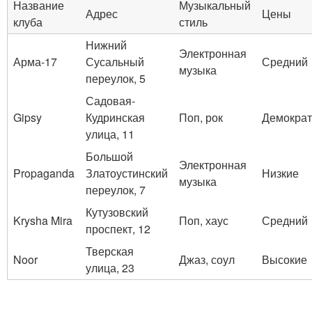
Название
Музыкальный
Адрес
Цены
клуба
стиль
Нижний
Электронная
Арма-17
Сусальный
Средний
музыка
переулок, 5
Садовая-
Gipsy
Кудринская
Поп, рок
Демокра
улица, 11
Большой
Электронная
Propaganda
Златоустинский
Низкие
музыка
переулок, 7
Кутузовский
Krysha Mira
Поп, хаус
Средний
проспект, 12
Тверская
Noor
Джаз, соул
Высокие
улица, 23