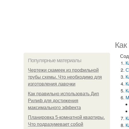
Как
Сод
Популярные материалы
К
С
Чертежи скамеек из профильной
К
трубы схемы. Что необходимо для
К
изготовления лавочки
К
Как правильно использовать Дип
М
Рилиф для достижения
максимального эффекта
Планировка 5-комнатной квартиры.
К
Что подразумевает собой
К