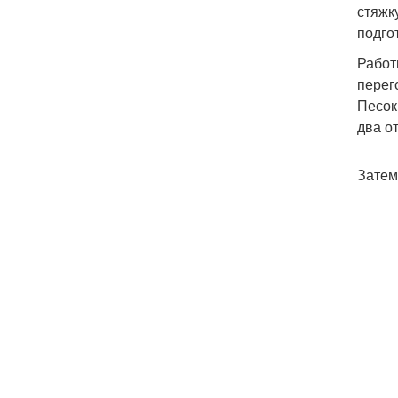
стяжк
подго
Работ
перег
Песок
два о
Затем