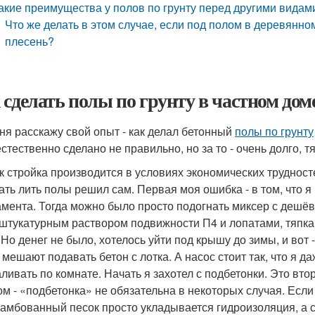
акие преимущества у полов по грунту перед другими вида
Что же делать в этом случае, если под полом в деревянно
плесень?
 сделать полы по грунту в частном до
ня расскажу свой опыт - как делал бетонный
полы по грунту
естественно сделано не правильно, но за то - очень долго, т
ак стройка производится в условиях экономических трудносте
ать лить полы решил сам. Первая моя ошибка - в том, что я
мента. Тогда можно было просто подогнать миксер с дешёв
штукатурным раствором подвижности П4 и лопатами, тяпк
 Но денег не было, хотелось уйти под крышу до зимы, и вот 
 мешают подавать бетон с лотка. А насос стоит так, что я да
аливать по комнате. Начать я захотел с подбетонки. Это вт
ом - «подбетонка» не обязательна в некоторых случая. Есл
рамбованный песок просто укладывается гидроизоляция, а