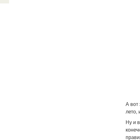
А вот
лето,
Ну и 
конеч
прави