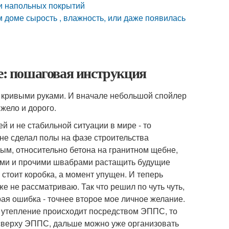
ми напольных покрытий
м доме сырость , влажность, или даже появилась
ме: пошаговая инструкция
кривыми руками. И вначале небольшой спойлер
яжело и дорого.
й и не стабильной ситуации в мире - то
 не сделал полы на фазе строительства
ым, относительно бетона на гранитном щебне,
ами и прочими швабрами растащить будущие
- стоит коробка, а момент упущен. И теперь
же не рассматриваю. Так что решил по чуть чуть,
орая ошибка - точнее второе мое личное желание.
и утепление происходит посредством ЭППС, то
 сверху ЭППС, дальше можно уже организовать