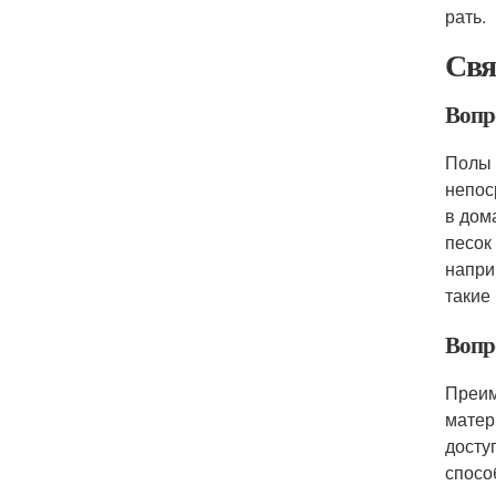
рать.
Свя
Вопро
Полы 
непос
в дом
песок
напри
такие
Вопр
Преим
матер
досту
спосо