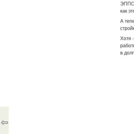
ЭППС,
как эт
А теп
строй
Хотя 
работ
в дол
⇦