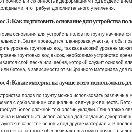
ю прочность и склонность к деформациям под воздействием 
холодными, что требует дополнительного утепления.
с 3: Как подготовить основание для устройства пол
товка основания для устройств полов по грунту начинается 
тельности. Затем проводится планировка участка, чтобы п
рить уровень грунтовых вод, так как высокий уровень може
уровень грунтовых вод высок, необходимо устройство дрена
ывается слой песка или щебня, который служит основой для
 или бетона, в зависимости от выбранного материала для п
с 4: Какие материалы лучше всего использовать дл
стройства полов по грунту можно использовать различные ма
земля с добавлением специальных вяжущих веществ. Бетон
 требует более сложной технологии укладки. Глина также я
гична и может быть использована для создания декоративн
ьзуются в качестве основы под другие материалы. В после
та и песка, которые обеспечивают высокую прочность и дол