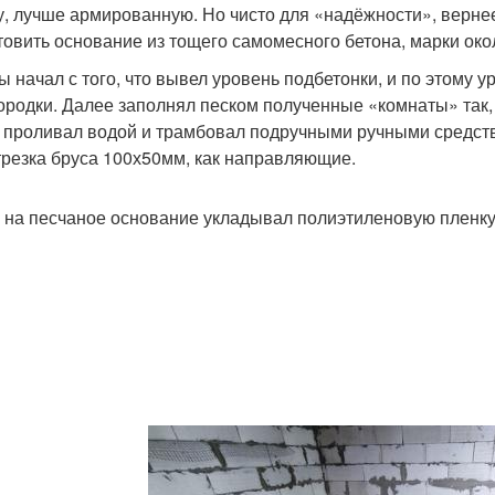
у, лучше армированную. Но чисто для «надёжности», вернее
товить основание из тощего самомесного бетона, марки око
ы начал с того, что вывел уровень подбетонки, и по этому
ородки. Далее заполнял песком полученные «комнаты» так, 
 проливал водой и трамбовал подручными ручными средств
трезка бруса 100х50мм, как направляющие.
 на песчаное основание укладывал полиэтиленовую пленку 