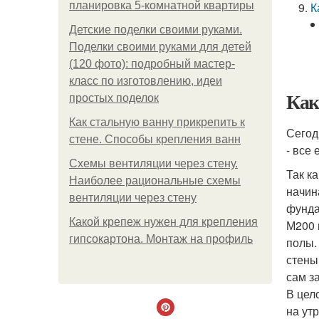
планировка 5-комнатной квартиры
К
Детские поделки своими руками.
Поделки своими руками для детей
(120 фото): подробный мастер-
класс по изготовлению, идеи
Как
простых поделок
Как стальную ванну прикрепить к
Сегод
стене. Способы крепления ванн
- все 
Схемы вентиляции через стену.
Так к
Наиболее рациональные схемы
начин
вентиляции через стену
фунда
Какой крепеж нужен для крепления
М200 
гипсокартона. Монтаж на профиль
полы.
стены
сам з
В цел
на ут