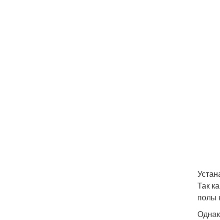
Устан
Так к
полы 
Однак