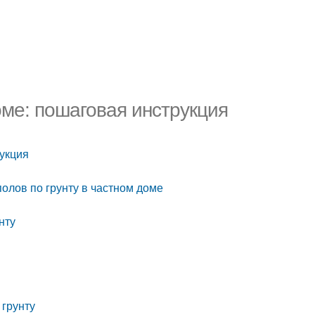
оме: пошаговая инструкция
рукция
олов по грунту в частном доме
нту
 грунту