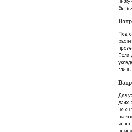
низку
быть 
Вопро
Подго
расти
прове
Если 
уклад
глины
Вопро
Для у
даже 
но он
эколо
испол
цемен