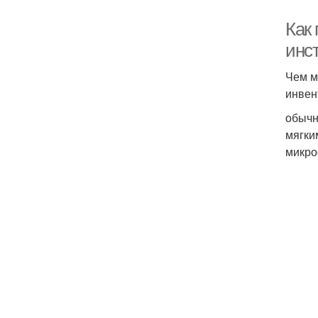
Как
инс
Чем м
инвен
обычн
мягки
микро