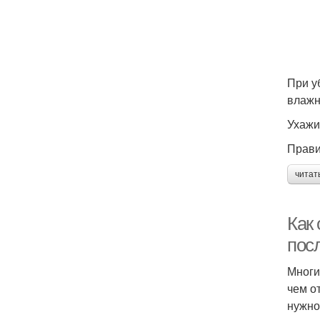
При у
влажн
Ухажи
Прави
читат
Как
пос
Многи
чем о
нужно