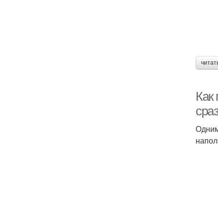
читат
Как
сраз
Одним
напол