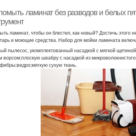
 помыть ламинат без разводов и белых п
трумент
ыть ламинат, чтобы он блестел, как новый? Достичь этого 
тарь и моющие средства. Набор для мойки ламината включа
ый пылесос, укомплектованный насадкой с мягкой щетиной
м ворсом;плоскую швабру с насадкой из микроволокнистого
фибры;ведро;мягкую сухую ткань.