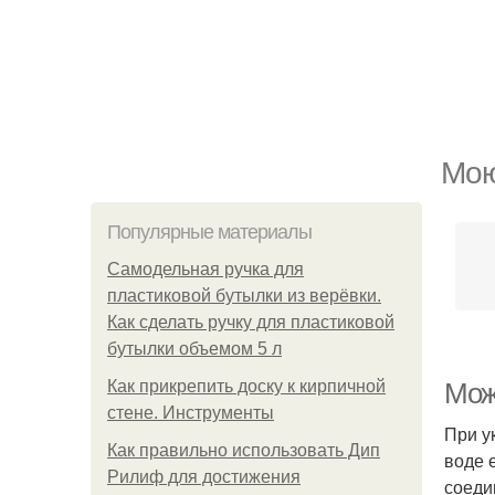
Мою
Популярные материалы
Самодельная ручка для
пластиковой бутылки из верёвки.
Как сделать ручку для пластиковой
бутылки объемом 5 л
Как прикрепить доску к кирпичной
Мож
стене. Инструменты
При у
Как правильно использовать Дип
воде 
Рилиф для достижения
соеди