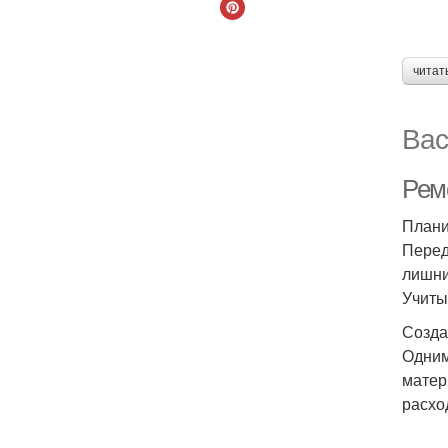
читат
Вас
Ремо
Плани
Перед
лишни
Учиты
Созда
Одним
матер
расхо