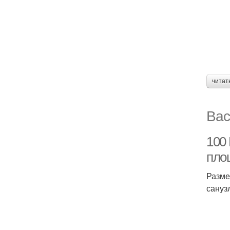
читат
Вас
100
пло
Разме
сануз