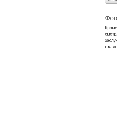
читат
Фото
Кроме
смотр
заслу
гости