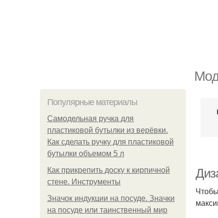
Мод
Популярные материалы
Самодельная ручка для
пластиковой бутылки из верёвки.
Как сделать ручку для пластиковой
бутылки объемом 5 л
Как прикрепить доску к кирпичной
Диз
стене. Инструменты
Чтобы
Значок индукции на посуде. Значки
макси
на посуде или таинственный мир