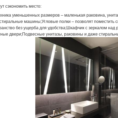
ут сэкономить место:
хника уменьшенных размеров – маленькая раковина, унита
 стиральные машины;Угловые полки – позволят поместить 
ранство без ущерба для удобства;Шкафчик с зеркалом над 
тные двери;Подвесные унитазы, раковины и даже стираль