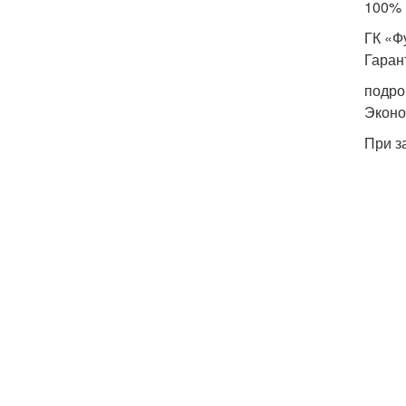
100% 
ГК «Ф
Гаран
подро
Эконо
При з