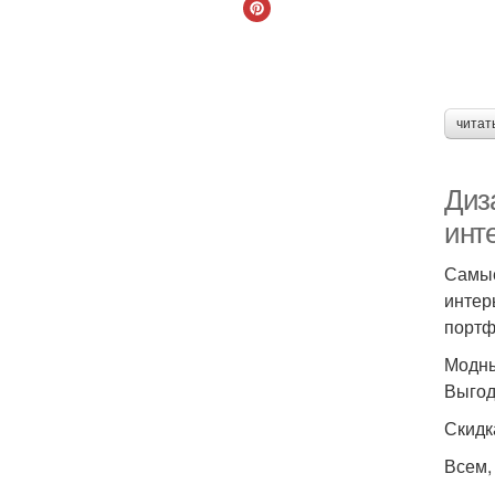
читат
Диза
инт
Самые
интер
портф
Модны
Выгод
Скидк
Всем,