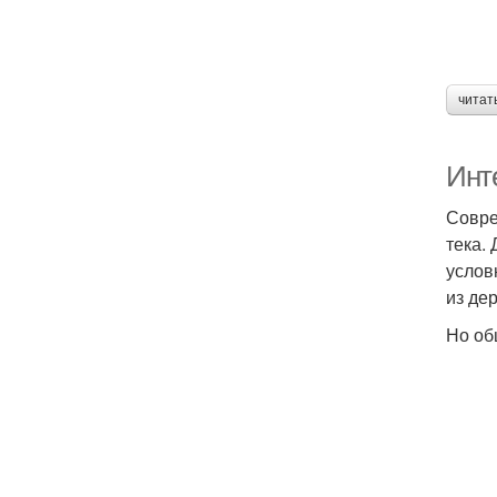
читат
Инт
Совре
тека.
услов
из де
Но об