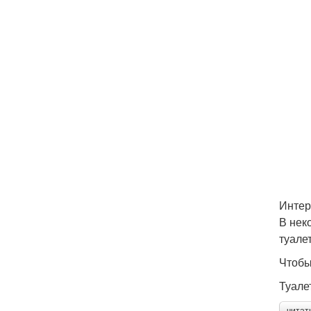
Интер
В нек
туалет
Чтобы
Туале