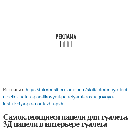
Источник:
https://interer-stil.ru-land.com/stati/interesnye-idei-
otdelki-tualeta-plastikovymi-panelyami-poshagovaya-
instrukciya-po-montazhu-pvh
Самоклеющиеся панели для туалета.
3Д панели в интерьере туалета