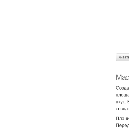
читат
Маст
Созда
площа
вкус.
созда
Плани
Перед