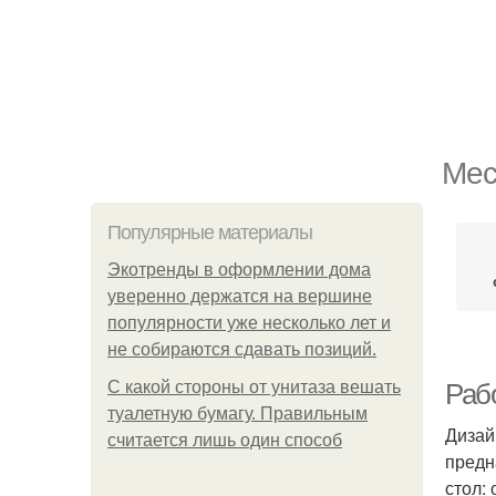
Мес
Популярные материалы
Экотренды в оформлении дома
уверенно держатся на вершине
популярности уже несколько лет и
не собираются сдавать позиций.
С какой стороны от унитаза вешать
Раб
туалетную бумагу. Правильным
Дизай
считается лишь один способ
предн
стол: