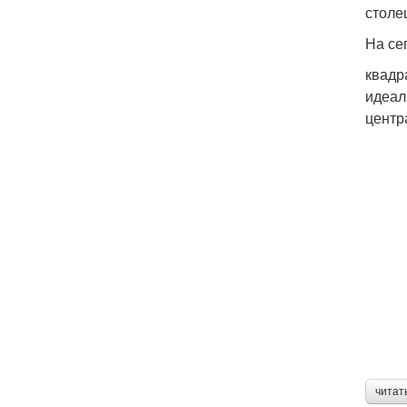
столе
На се
квадр
идеал
центр
читат