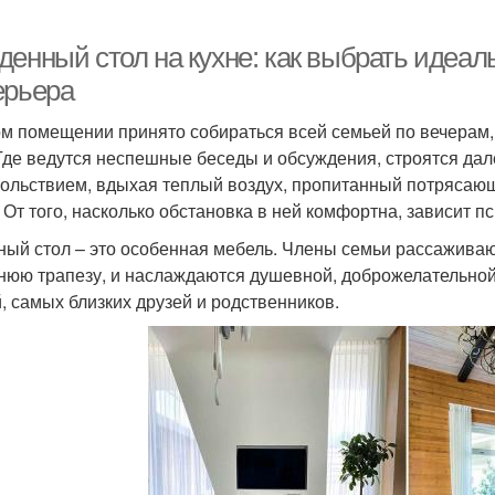
денный стол на кухне: как выбрать идеал
ерьера
ом помещении принято собираться всей семьей по вечерам,
Где ведутся неспешные беседы и обсуждения, строятся да
вольствием, вдыхая теплый воздух, пропитанный потрясаю
! От того, насколько обстановка в ней комфортна, зависит п
ный стол – это особенная мебель. Члены семьи рассаживают
нюю трапезу, и наслаждаются душевной, доброжелательной
й, самых близких друзей и родственников.