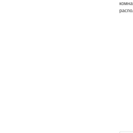
комна
распо