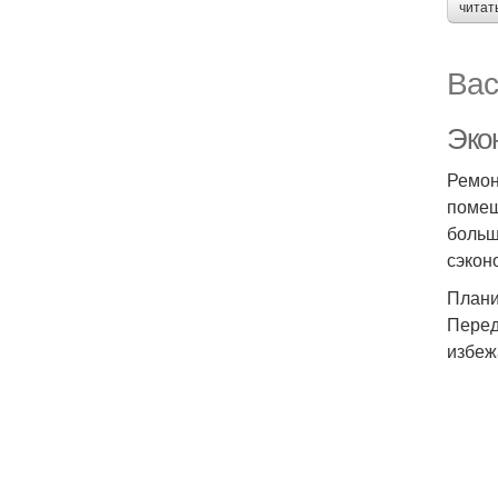
читат
Вас
Эко
Ремон
помещ
больш
сэкон
Плани
Перед
избеж