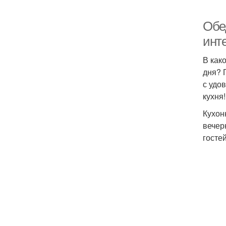
Обе
инт
В как
дня? 
с удо
кухня
Кухон
вечер
госте