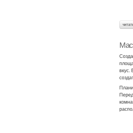
читат
Маст
Созда
площа
вкус.
созда
Плани
Перед
комна
распо