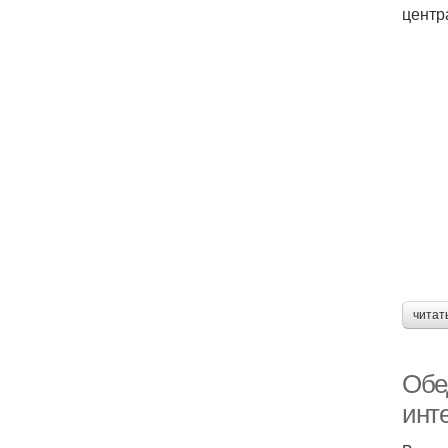
центр
читат
Обе
инт