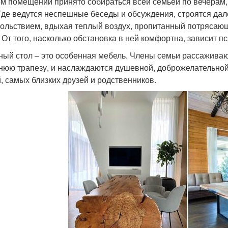
ом помещении принято собираться всей семьей по вечерам,
Где ведутся неспешные беседы и обсуждения, строятся да
вольствием, вдыхая теплый воздух, пропитанный потрясаю
! От того, насколько обстановка в ней комфортна, зависит п
ный стол – это особенная мебель. Члены семьи рассаживают
нюю трапезу, и наслаждаются душевной, доброжелательной
й, самых близких друзей и родственников.