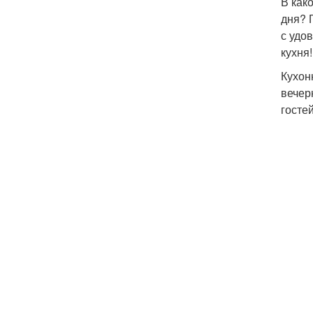
В как
дня? 
с удо
кухня
Кухон
вечер
госте