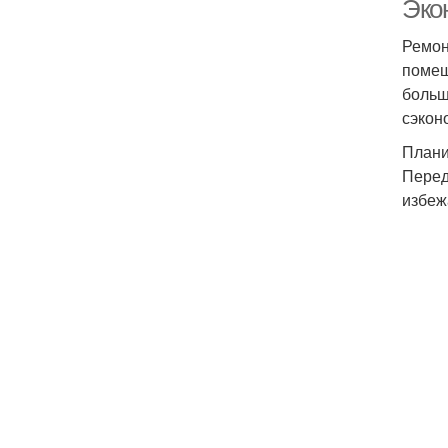
Эко
Ремон
помещ
больш
сэкон
Плани
Перед
избеж