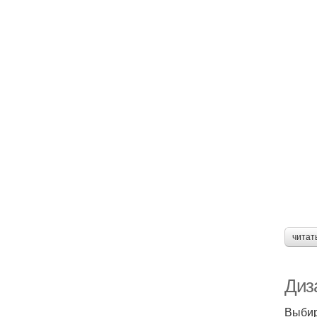
читат
Диза
Выбир