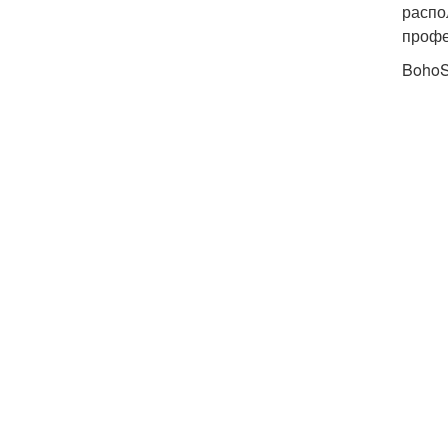
распо
профе
BohoS