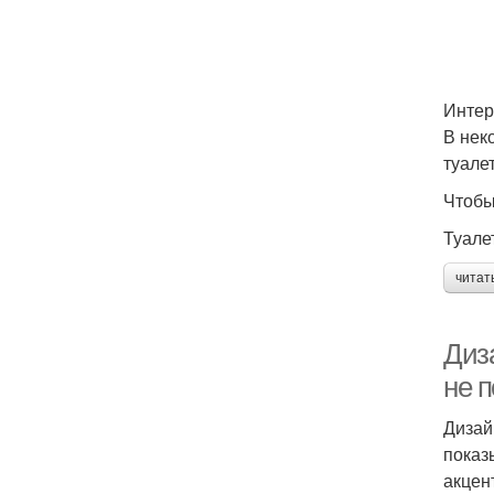
Интер
В нек
туалет
Чтобы
Туале
читат
Диз
не 
Дизай
показ
акцен