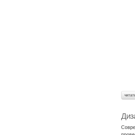
читат
Диз
Совре
прове