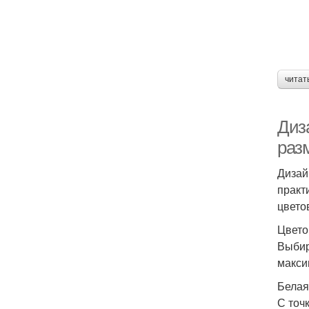
читат
Диз
раз
Дизай
практ
цвето
Цвето
Выбир
макси
Белая
С точ