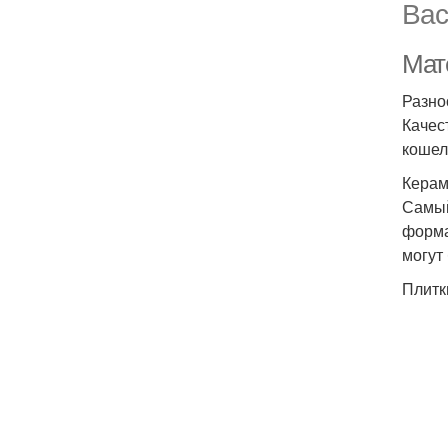
Вас
Мат
Разно
Качес
кошел
Керам
Самый
форма
могут
Плитк