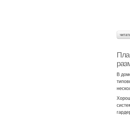
читат
Пла
раз
В дом
типов
неско
Хорош
систе
гарде