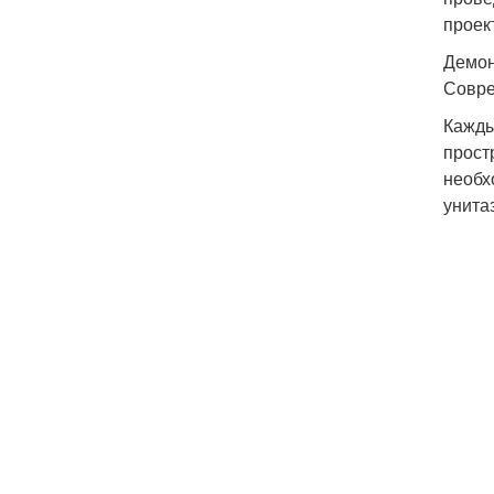
проек
Демон
Совре
Кажды
прост
необх
унита