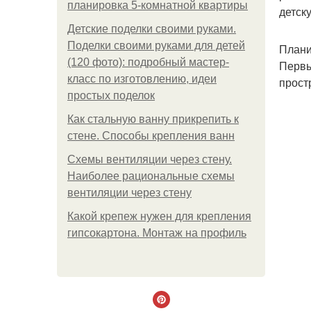
планировка 5-комнатной квартиры
детск
Детские поделки своими руками.
Поделки своими руками для детей
Плани
(120 фото): подробный мастер-
Первы
класс по изготовлению, идеи
прост
простых поделок
Как стальную ванну прикрепить к
стене. Способы крепления ванн
Схемы вентиляции через стену.
Наиболее рациональные схемы
вентиляции через стену
Какой крепеж нужен для крепления
гипсокартона. Монтаж на профиль