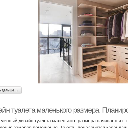
ь дальше →
айн туалета маленького размера. Планир
менный дизайн туалета маленького размера начинается с т
дения замеров помещения. То есть, понадобится карандаш 