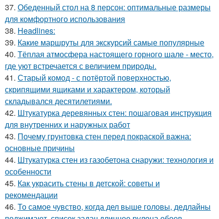
37.
Обеденный стол на 8 персон: оптимальные размеры
для комфортного использования
38.
Headlines:
39.
Какие маршруты для экскурсий самые популярные
40.
Тёплая атмосфера настоящего горного шале - место,
где уют встречается с величием природы.
41.
Старый комод - с потёртой поверхностью,
скрипящими ящиками и характером, который
складывался десятилетиями.
42.
Штукатурка деревянных стен: пошаговая инструкция
для внутренних и наружных работ
43.
Почему грунтовка стен перед покраской важна:
основные причины
44.
Штукатурка стен из газобетона снаружи: технология и
особенности
45.
Как украсить стены в детской: советы и
рекомендации
46.
То самое чувство, когда дел выше головы, дедлайны
поджимают, список задач длиннее рулона обоев.