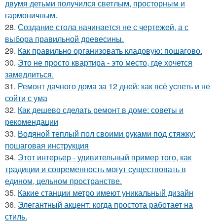
двумя детьми получился светлым, просторным и
гармоничным.
28.
Создание стола начинается не с чертежей, а с
выбора правильной древесины.
29.
Как правильно организовать кладовую: пошагово.
30.
Это не просто квартира - это место, где хочется
замедлиться.
31.
Ремонт дачного дома за 12 дней: как всё успеть и не
сойти с ума
32.
Как дешево сделать ремонт в доме: советы и
рекомендации
33.
Водяной теплый пол своими руками под стяжку:
пошаговая инструкция
34.
Этот интерьер - удивительный пример того, как
традиции и современность могут существовать в
едином, цельном пространстве.
35.
Какие станции метро имеют уникальный дизайн
36.
Элегантный акцент: когда простота работает на
стиль.