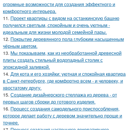
огромные возможности для создания эффектного и
комфортного интерьера.
11.
Проект квартиры с видом на останкинскую башню
получился светлым, спокойным и очень уютным -
идеальным для жизни молодой семейной пары.
12.
Покрытие деревянного пола глубоким насыщенным
чёрным цветом.
13.
Мы показываем, как из необработанной древесной
плиты создать стильный водопадный столик с
эпоксидной заливкой.
14.
Для кота и его хозяйки: уютная и спокойная квартира
в Санкт-петербурге, где комфортно всем - и человеку, и
хвостатому другу.
15.
Создание дизайнерского стеллажа из дерева - от
первых шагов сборки до готового изделия.
16.
Процесс создания самодельного приспособления,
которое делает работу с деревом значительно проще и
точнее.
17.
Процесс создания настенного декоративного