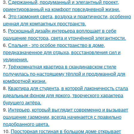
3.
Сдержанный, продуманный и элегантный проект,
ориентированный на комфорт повседневной жизни.
4.
Это гармония света, воздуха и практичности, особенно
ценная для компактных пространств.
5.
Роскошный дизайн интерьера воплощает в себе
ощущение простора, света и утончённой элегантности.
6.
Спальня - это особое пространство в доме,
предназначенное для отдыха, восстановления сил и
уединения.
7.
Трёхкомнатная квартира в скандинавском стиле
получилась по-настоящему тёплой и продуманной для
комфортной жизни.
8.
Квартира для студента, в которой лаконичность стала
идеальным фоном для яркого, творческого характера
будущего актёра.
9.
Интерьер, который выглядит современно и вызывает
ощущение гармонии, всегда начинается с правильно
подобранного цвета.
10.
Просторная гостиная в большом доме открывает