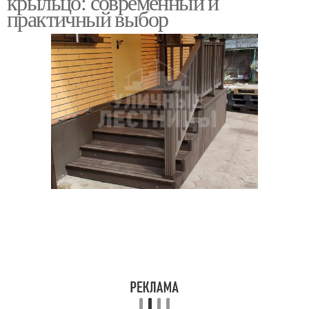
крыльцо: современный и
лестницы
практичный выбор
Крыльцо из бруса
Деревянное крыльцо
Крыльцо с навесом
Крыльца из бревен
Ступеньки для крыльца
Крыльцо из бетона
Основа под крыльцо
Ступени для крыльца