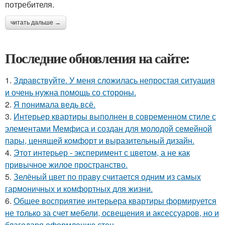
потребителя.
читать дальше →
Последние обновления на сайте:
1.
Здравствуйте. У меня сложилась непростая ситуация
и очень нужна помощь со стороны.
2.
Я понимала ведь всё.
3.
Интерьер квартиры выполнен в современном стиле с
элементами Мемфиса и создан для молодой семейной
пары, ценящей комфорт и выразительный дизайн.
4.
Этот интерьер - эксперимент с цветом, а не как
привычное жилое пространство.
5.
Зелёный цвет по праву считается одним из самых
гармоничных и комфортных для жизни.
6.
Общее восприятие интерьера квартиры формируется
не только за счет мебели, освещения и аксессуаров, но и
благодаря оформлению стен.