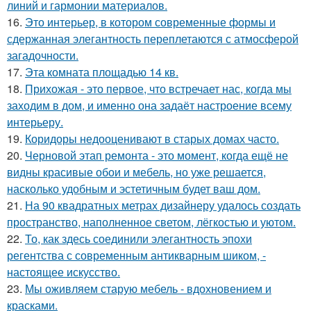
линий и гармонии материалов.
16.
Это интерьер, в котором современные формы и
сдержанная элегантность переплетаются с атмосферой
загадочности.
17.
Эта комната площадью 14 кв.
18.
Прихожая - это первое, что встречает нас, когда мы
заходим в дом, и именно она задаёт настроение всему
интерьеру.
19.
Коридоры недооценивают в старых домах часто.
20.
Черновой этап ремонта - это момент, когда ещё не
видны красивые обои и мебель, но уже решается,
насколько удобным и эстетичным будет ваш дом.
21.
На 90 квадратных метрах дизайнеру удалось создать
пространство, наполненное светом, лёгкостью и уютом.
22.
То, как здесь соединили элегантность эпохи
регентства с современным антикварным шиком, -
настоящее искусство.
23.
Мы оживляем старую мебель - вдохновением и
красками.