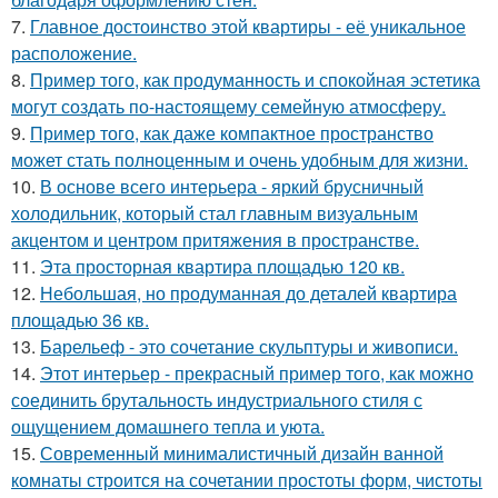
7.
Главное достоинство этой квартиры - её уникальное
расположение.
8.
Пример того, как продуманность и спокойная эстетика
могут создать по-настоящему семейную атмосферу.
9.
Пример того, как даже компактное пространство
может стать полноценным и очень удобным для жизни.
10.
В основе всего интерьера - яркий брусничный
холодильник, который стал главным визуальным
акцентом и центром притяжения в пространстве.
11.
Эта просторная квартира площадью 120 кв.
12.
Небольшая, но продуманная до деталей квартира
площадью 36 кв.
13.
Барельеф - это сочетание скульптуры и живописи.
14.
Этот интерьер - прекрасный пример того, как можно
соединить брутальность индустриального стиля с
ощущением домашнего тепла и уюта.
15.
Современный минималистичный дизайн ванной
комнаты строится на сочетании простоты форм, чистоты