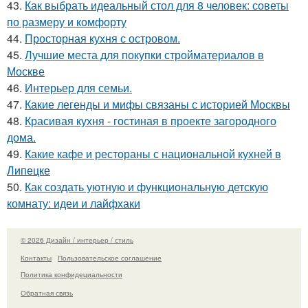
43.
Как выбрать идеальный стол для 8 человек: советы
по размеру и комфорту
44.
Просторная кухня с островом.
45.
Лучшие места для покупки стройматериалов в
Москве
46.
Интерьер для семьи.
47.
Какие легенды и мифы связаны с историей Москвы
48.
Красивая кухня - гостиная в проекте загородного
дома.
49.
Какие кафе и рестораны с национальной кухней в
Липецке
50.
Как создать уютную и функциональную детскую
комнату: идеи и лайфхаки
© 2026 Дизайн / интерьер / стиль
Контакты
Пользовательское соглашение
Политика конфидециальности
Обратная связь