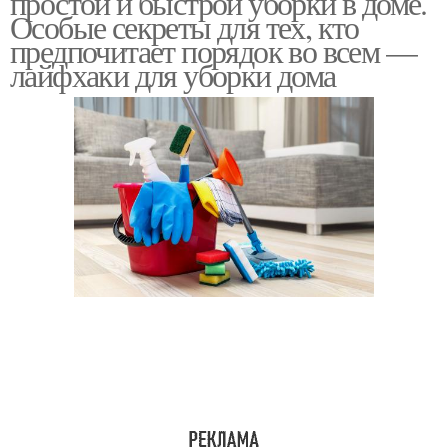
простой и быстрой уборки в доме.
Особые секреты для тех, кто
предпочитает порядок во всем —
лайфхаки для уборки дома
Продуктивная уборка
И гениальные хитрости
Полезные хитрости
Хитрости для быта
Хитрости для хозяек
Средства для уборки
Предсмертная уборка
Спасительные хитрости