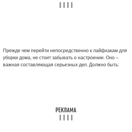
Хитрости для кухни
Домашние хитрости
Прежде чем перейти непосредственно к лайфхакам для
10 домашние хитрости
Уборка в доме
уборки дома, не стоит забывать о настроении. Оно –
важная составляющая серьезных дел. Должно быть:
Хитрости для быстрой
11 лайфхаки для
уборки
уборки
Лайфхаки по уборке
Помощники в уборке