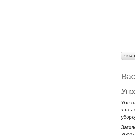
читат
Вас
Упр
Уборк
хвата
уборк
Загол
Уборк