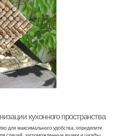
низации кухонного пространства
тво для максимального удобства, определите
для специй, загроможденные ящики и шкафы,