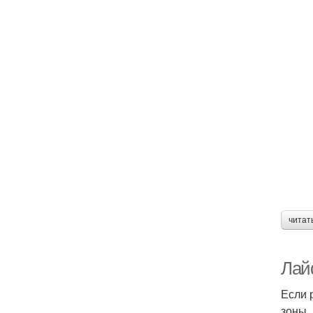
читат
Лай
Если 
зоны,