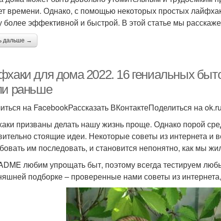
ет времени. Однако, с помощью некоторых простых лайфхак
у более эффективной и быстрой. В этой статье мы расскаж
ь дальше →
фхаки для дома 2022. 16 гениальных быт
ли раньше
иться на FacebookРассказать ВКонтактеПоделиться на ok.r
аки призваны делать нашу жизнь проще. Однако порой сре
вительно стоящие идеи. Некоторые советы из интернета и 
бовать им последовать, и становится непонятно, как мы жил
ADME любим упрощать быт, поэтому всегда тестируем любы
няшней подборке – проверенные нами советы из интернета, 