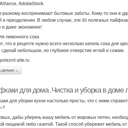
Alliance, AdobeStock
о-разному воспринимают бытовые заботы. Кому-то они в удо
й и преодоления. В любом случае, эти 30 полезных лайфхак
 и даже экономнее!
пля лимонного сока
т, что в рецепте нужно всего несколько капель сока для аро
 сделай небольшое, но глубокое отверстие иглой и сожми.
poleznii-site.ru
ь дальше →
хаки для дома .Чистка и уборка в доме л
аки для уборки кухни настолько просты, что с ними справи
»?
рвых, дабы уберечь вашу мебель от жировых пятен, необхо
ой пищевой либо газетой. Такой способ убережет мебель от