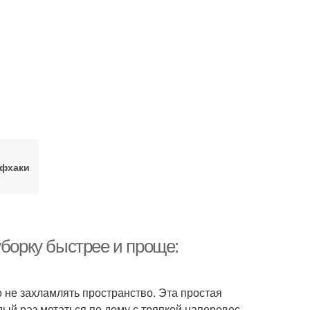
фхаки
уборку быстрее и проще:
 не захламлять пространство. Эта простая
дый раз метаться по дому с тряпкой наперевес.