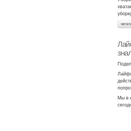
хвата
уборк
читат
Лай
зна
Подел
Лайфх
дейст
попро
Мы в 
сегод