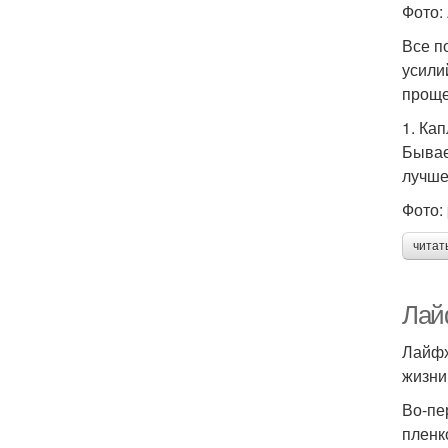
Фото: 
Все п
усили
проще
1. Ка
Бывае
лучше
Фото: 
читат
Лайф
Лайфх
жизни
Во-пе
пленк