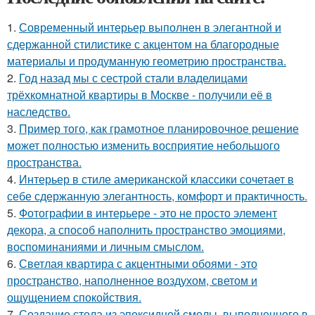
1.
Современный интерьер выполнен в элегантной и
сдержанной стилистике с акцентом на благородные
материалы и продуманную геометрию пространства.
2.
Год назад мы с сестрой стали владелицами
трёхкомнатной квартиры в Москве - получили её в
наследство.
3.
Пример того, как грамотное планировочное решение
может полностью изменить восприятие небольшого
пространства.
4.
Интерьер в стиле американской классики сочетает в
себе сдержанную элегантность, комфорт и практичность.
5.
Фотографии в интерьере - это не просто элемент
декора, а способ наполнить пространство эмоциями,
воспоминаниями и личным смыслом.
6.
Светлая квартира с акцентными обоями - это
пространство, наполненное воздухом, светом и
ощущением спокойствия.
7.
Создание стола из эпоксидной смолы, выполненного в